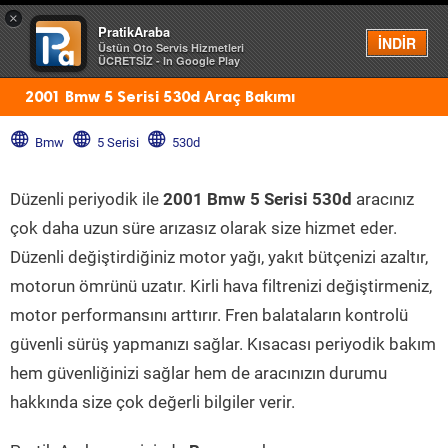
×
PratikAraba
Menü
İNDİR
Üstün Oto Servis Hizmetleri
ÜCRETSİZ - In Google Play
2001 Bmw 5 Serisi 530d Araç Bakımı
Bmw
5 Serisi
530d
Düzenli periyodik ile
2001 Bmw 5 Serisi 530d
aracınız
çok daha uzun süre arızasız olarak size hizmet eder.
Düzenli değiştirdiğiniz motor yağı, yakıt bütçenizi azaltır,
motorun ömrünü uzatır. Kirli hava filtrenizi değiştirmeniz,
motor performansını arttırır. Fren balataların kontrolü
güvenli sürüş yapmanızı sağlar. Kısacası periyodik bakım
hem güvenliğinizi sağlar hem de aracınızın durumu
hakkında size çok değerli bilgiler verir.