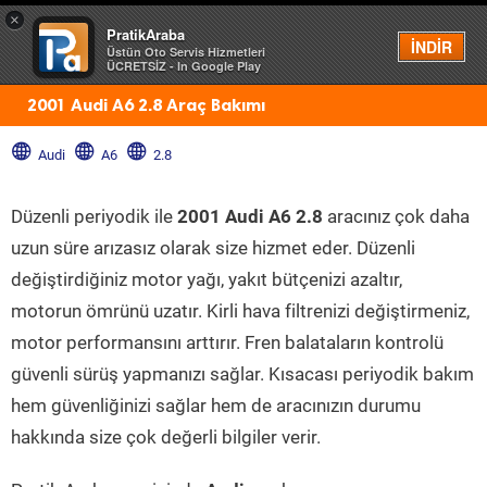
×
PratikAraba
Menü
İNDİR
Üstün Oto Servis Hizmetleri
ÜCRETSİZ - In Google Play
2001 Audi A6 2.8 Araç Bakımı
Audi
A6
2.8
Düzenli periyodik ile
2001 Audi A6 2.8
aracınız çok daha
uzun süre arızasız olarak size hizmet eder. Düzenli
değiştirdiğiniz motor yağı, yakıt bütçenizi azaltır,
motorun ömrünü uzatır. Kirli hava filtrenizi değiştirmeniz,
motor performansını arttırır. Fren balataların kontrolü
güvenli sürüş yapmanızı sağlar. Kısacası periyodik bakım
hem güvenliğinizi sağlar hem de aracınızın durumu
hakkında size çok değerli bilgiler verir.