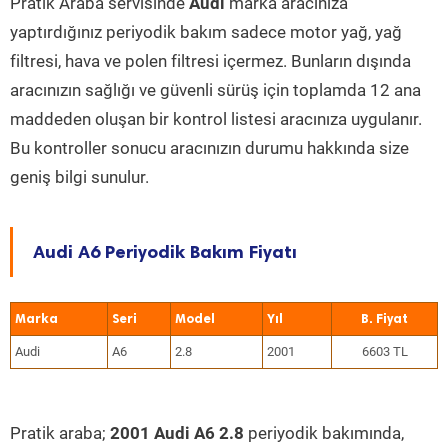
Pratik Araba servisinde
Audi
marka aracınıza
yaptırdığınız periyodik bakım sadece motor yağ, yağ
filtresi, hava ve polen filtresi içermez. Bunların dışında
aracınızın sağlığı ve güvenli sürüş için toplamda 12 ana
maddeden oluşan bir kontrol listesi aracınıza uygulanır.
Bu kontroller sonucu aracınızın durumu hakkında size
geniş bilgi sunulur.
Audi A6 Periyodik Bakım Fiyatı
Marka
Seri
Model
Yıl
Audi
A6
2.8
2001
6603 TL
Pratik araba;
2001 Audi A6 2.8
periyodik bakımında,