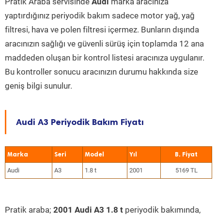
Pratik Araba servisinde
Audi
marka aracınıza
yaptırdığınız periyodik bakım sadece motor yağ, yağ
filtresi, hava ve polen filtresi içermez. Bunların dışında
aracınızın sağlığı ve güvenli sürüş için toplamda 12 ana
maddeden oluşan bir kontrol listesi aracınıza uygulanır.
Bu kontroller sonucu aracınızın durumu hakkında size
geniş bilgi sunulur.
Audi A3 Periyodik Bakım Fiyatı
Marka
Seri
Model
Yıl
Audi
A3
1.8 t
2001
5169 TL
Pratik araba;
2001 Audi A3 1.8 t
periyodik bakımında,