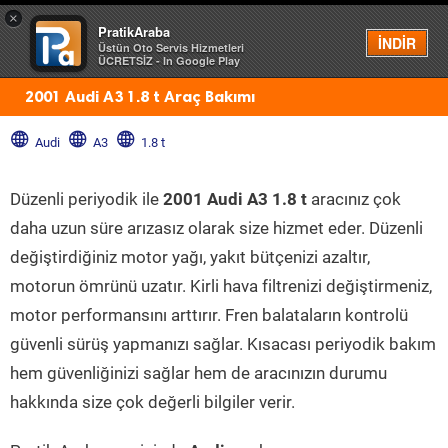
×
PratikAraba
Menü
İNDİR
Üstün Oto Servis Hizmetleri
ÜCRETSİZ - In Google Play
2001 Audi A3 1.8 t Araç Bakımı
Audi
A3
1.8 t
Düzenli periyodik ile
2001 Audi A3 1.8 t
aracınız çok
daha uzun süre arızasız olarak size hizmet eder. Düzenli
değiştirdiğiniz motor yağı, yakıt bütçenizi azaltır,
motorun ömrünü uzatır. Kirli hava filtrenizi değiştirmeniz,
motor performansını arttırır. Fren balataların kontrolü
güvenli sürüş yapmanızı sağlar. Kısacası periyodik bakım
hem güvenliğinizi sağlar hem de aracınızın durumu
hakkında size çok değerli bilgiler verir.