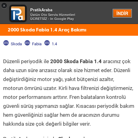
×
PratikAraba
Menü
İNDİR
Üstün Oto Servis Hizmetleri
ÜCRETSİZ - In Google Play
2000 Skoda Fabia 1.4 Araç Bakımı
Skoda
Fabia
1.4
Düzenli periyodik ile
2000 Skoda Fabia 1.4
aracınız çok
daha uzun süre arızasız olarak size hizmet eder. Düzenli
değiştirdiğiniz motor yağı, yakıt bütçenizi azaltır,
motorun ömrünü uzatır. Kirli hava filtrenizi değiştirmeniz,
motor performansını arttırır. Fren balataların kontrolü
güvenli sürüş yapmanızı sağlar. Kısacası periyodik bakım
hem güvenliğinizi sağlar hem de aracınızın durumu
hakkında size çok değerli bilgiler verir.