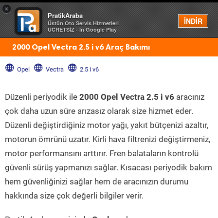
×
PratikAraba
Menü
İNDİR
Üstün Oto Servis Hizmetleri
ÜCRETSİZ - In Google Play
2000 Opel Vectra 2.5 i v6 Araç Bakımı
Opel
Vectra
2.5 i v6
Düzenli periyodik ile
2000 Opel Vectra 2.5 i v6
aracınız
çok daha uzun süre arızasız olarak size hizmet eder.
Düzenli değiştirdiğiniz motor yağı, yakıt bütçenizi azaltır,
motorun ömrünü uzatır. Kirli hava filtrenizi değiştirmeniz,
motor performansını arttırır. Fren balataların kontrolü
güvenli sürüş yapmanızı sağlar. Kısacası periyodik bakım
hem güvenliğinizi sağlar hem de aracınızın durumu
hakkında size çok değerli bilgiler verir.