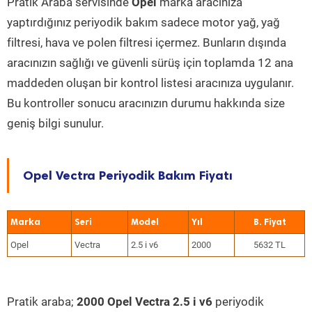
Pratik Araba servisinde
Opel
marka aracınıza
yaptırdığınız periyodik bakım sadece motor yağ, yağ
filtresi, hava ve polen filtresi içermez. Bunların dışında
aracınızın sağlığı ve güvenli sürüş için toplamda 12 ana
maddeden oluşan bir kontrol listesi aracınıza uygulanır.
Bu kontroller sonucu aracınızın durumu hakkında size
geniş bilgi sunulur.
Opel Vectra Periyodik Bakım Fiyatı
Marka
Seri
Model
Yıl
Opel
Vectra
2.5 i v6
2000
5632 TL
Pratik araba;
2000 Opel Vectra 2.5 i v6
periyodik