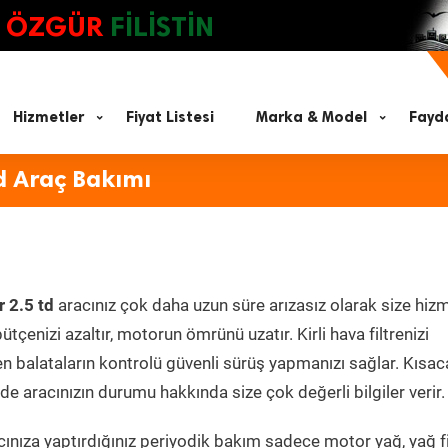
ÖZGÜR
FİLİSTİN
Hizmetler
Fiyat Listesi
Marka & Model
Fayda
d Araç Bakımı
 2.5 td
aracınız çok daha uzun süre arızasız olarak size hiz
ütçenizi azaltır, motorun ömrünü uzatır. Kirli hava filtrenizi
en balataların kontrolü güvenli sürüş yapmanızı sağlar. Kısac
e aracınızın durumu hakkında size çok değerli bilgiler verir.
nıza yaptırdığınız periyodik bakım sadece motor yağ, yağ fil