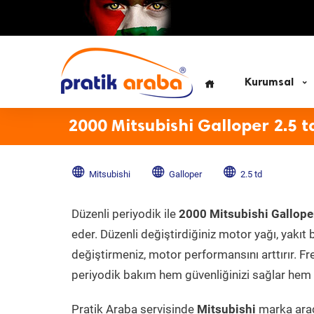
Kurumsal
2000 Mitsubishi Galloper 2.5 t
Mitsubishi
Galloper
2.5 td
Düzenli periyodik ile
2000 Mitsubishi Galloper
eder. Düzenli değiştirdiğiniz motor yağı, yakıt b
değiştirmeniz, motor performansını arttırır. Fr
periyodik bakım hem güvenliğinizi sağlar hem d
Pratik Araba servisinde
Mitsubishi
marka aracı