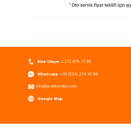
" Oto servis fiyat teklifi için
ww
Bize Ulaşın
0 212 875 77 85
Whatsapp
+90 (534) 274 30 88
info@pratikaraba.com
Google Map