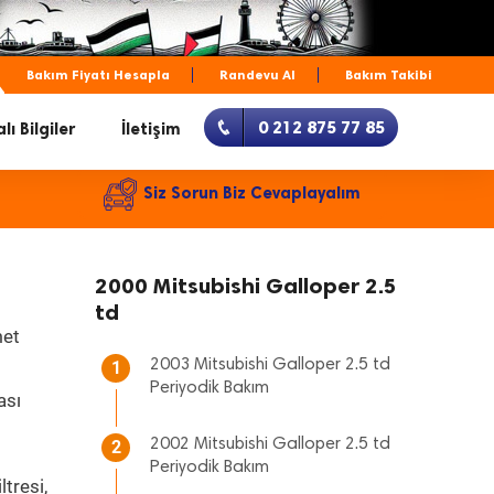
Bakım Fiyatı Hesapla
Randevu Al
Bakım Takibi
0 212 875 77 85
lı Bilgiler
İletişim
Siz Sorun Biz Cevaplayalım
2000 Mitsubishi Galloper 2.5
td
met
2003 Mitsubishi Galloper 2.5 td
1
Periyodik Bakım
ası
2002 Mitsubishi Galloper 2.5 td
2
Periyodik Bakım
tresi,