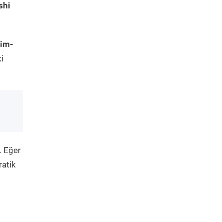
shi
kim-
i
. Eğer
ratik