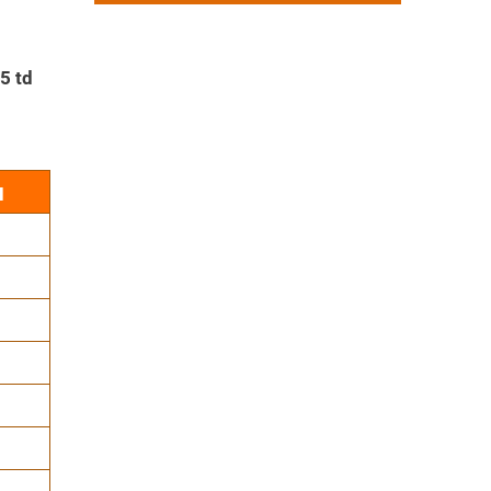
5 td
ı