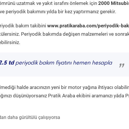
ömrünü uzatmak ve yakıt israfını önlemek için
2000 Mitsubi
e periyodik bakımını yılda bir kez yaptırmanız gerekir.
riyodik bakım takibini
www.pratikaraba.com/periyodik-ba
tülersiniz. Periyodik bakımda değişen malzemeleri ve sonrak
ilirsiniz.
2.5 td
periyodik bakım fiyatını hemen hesapla
”
diği halde aracınızın yeni bir motor yağına ihtiyacı olabilir
ğınızı düşünüyorsanız Pratik Araba ekibini aramanızı yâda P
an daha gürültülü çalışıyorsa