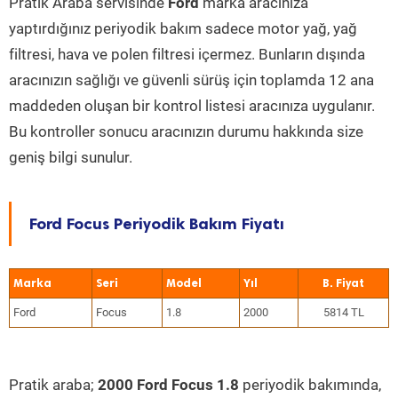
Pratik Araba servisinde
Ford
marka aracınıza
yaptırdığınız periyodik bakım sadece motor yağ, yağ
filtresi, hava ve polen filtresi içermez. Bunların dışında
aracınızın sağlığı ve güvenli sürüş için toplamda 12 ana
maddeden oluşan bir kontrol listesi aracınıza uygulanır.
Bu kontroller sonucu aracınızın durumu hakkında size
geniş bilgi sunulur.
Ford Focus Periyodik Bakım Fiyatı
Marka
Seri
Model
Yıl
Ford
Focus
1.8
2000
5814 TL
Pratik araba;
2000 Ford Focus 1.8
periyodik bakımında,