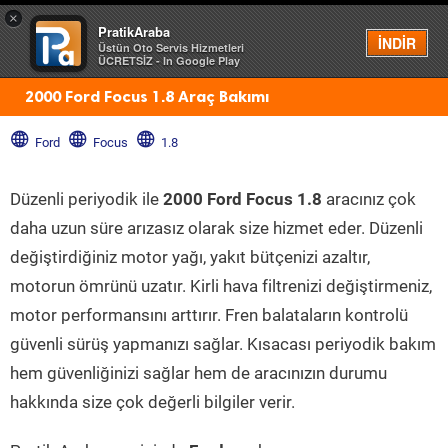
×
PratikAraba
Menü
İNDİR
Üstün Oto Servis Hizmetleri
ÜCRETSİZ - In Google Play
2000 Ford Focus 1.8 Araç Bakımı
Ford
Focus
1.8
Düzenli periyodik ile
2000 Ford Focus 1.8
aracınız çok
daha uzun süre arızasız olarak size hizmet eder. Düzenli
değiştirdiğiniz motor yağı, yakıt bütçenizi azaltır,
motorun ömrünü uzatır. Kirli hava filtrenizi değiştirmeniz,
motor performansını arttırır. Fren balataların kontrolü
güvenli sürüş yapmanızı sağlar. Kısacası periyodik bakım
hem güvenliğinizi sağlar hem de aracınızın durumu
hakkında size çok değerli bilgiler verir.