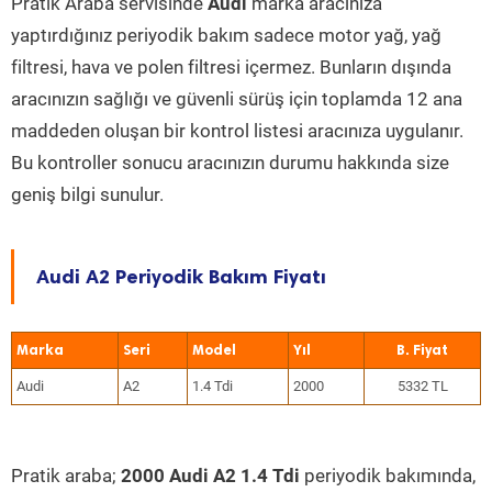
Pratik Araba servisinde
Audi
marka aracınıza
yaptırdığınız periyodik bakım sadece motor yağ, yağ
filtresi, hava ve polen filtresi içermez. Bunların dışında
aracınızın sağlığı ve güvenli sürüş için toplamda 12 ana
maddeden oluşan bir kontrol listesi aracınıza uygulanır.
Bu kontroller sonucu aracınızın durumu hakkında size
geniş bilgi sunulur.
Audi A2 Periyodik Bakım Fiyatı
Marka
Seri
Model
Yıl
Audi
A2
1.4 Tdi
2000
5332 TL
Pratik araba;
2000 Audi A2 1.4 Tdi
periyodik bakımında,