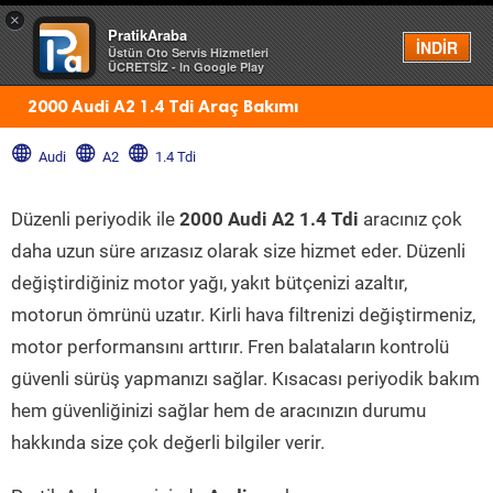
×
PratikAraba
Menü
İNDİR
Üstün Oto Servis Hizmetleri
ÜCRETSİZ - In Google Play
2000 Audi A2 1.4 Tdi Araç Bakımı
Audi
A2
1.4 Tdi
Düzenli periyodik ile
2000 Audi A2 1.4 Tdi
aracınız çok
daha uzun süre arızasız olarak size hizmet eder. Düzenli
değiştirdiğiniz motor yağı, yakıt bütçenizi azaltır,
motorun ömrünü uzatır. Kirli hava filtrenizi değiştirmeniz,
motor performansını arttırır. Fren balataların kontrolü
güvenli sürüş yapmanızı sağlar. Kısacası periyodik bakım
hem güvenliğinizi sağlar hem de aracınızın durumu
hakkında size çok değerli bilgiler verir.