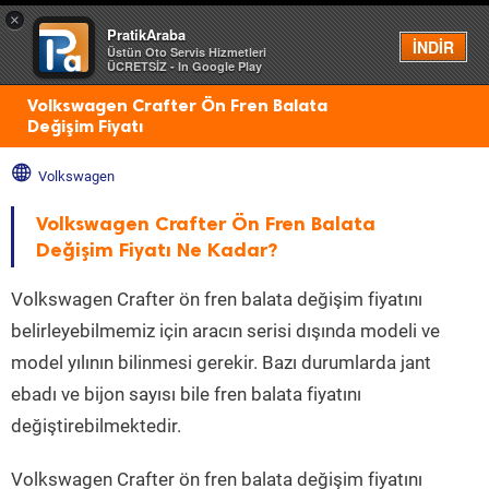
×
PratikAraba
Menü
İNDİR
Üstün Oto Servis Hizmetleri
ÜCRETSİZ - In Google Play
Volkswagen Crafter Ön Fren Balata
Değişim Fiyatı
Volkswagen
Volkswagen Crafter Ön Fren Balata
Değişim Fiyatı Ne Kadar?
Volkswagen Crafter ön fren balata değişim fiyatını
belirleyebilmemiz için aracın serisi dışında modeli ve
model yılının bilinmesi gerekir. Bazı durumlarda jant
ebadı ve bijon sayısı bile fren balata fiyatını
değiştirebilmektedir.
Volkswagen Crafter ön fren balata değişim fiyatını