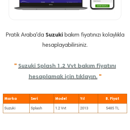
Suzuki
Pratik Araba'da
bakım fiyatınızı kolaylıkla
hesaplayabilirsiniz.
"
Suzuki Splash 1.2 Vvt bakım fiyatını
hesaplamak için tıklayın.
"
Marka
Seri
Model
Yıl
Suzuki
Splash
1.2 Vvt
2013
5485 TL