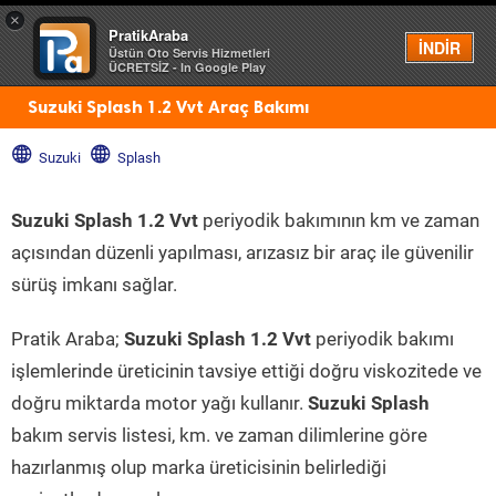
×
PratikAraba
Menü
İNDİR
Üstün Oto Servis Hizmetleri
ÜCRETSİZ - In Google Play
Suzuki Splash 1.2 Vvt Araç Bakımı
Suzuki
Splash
Suzuki Splash 1.2 Vvt
periyodik bakımının km ve zaman
açısından düzenli yapılması, arızasız bir araç ile güvenilir
sürüş imkanı sağlar.
Pratik Araba;
Suzuki Splash 1.2 Vvt
periyodik bakımı
işlemlerinde üreticinin tavsiye ettiği doğru viskozitede ve
doğru miktarda motor yağı kullanır.
Suzuki Splash
bakım servis listesi, km. ve zaman dilimlerine göre
hazırlanmış olup marka üreticisinin belirlediği