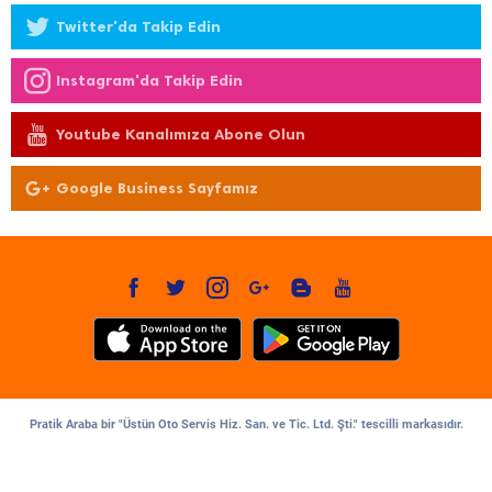
Twitter'da Takip Edin
Instagram'da Takip Edin
Youtube Kanalımıza Abone Olun
Google Business Sayfamız
Pratik Araba bir "Üstün Oto Servis Hiz. San. ve Tic. Ltd. Şti." tescilli markasıdır.