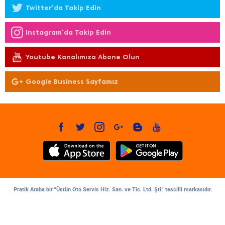
Twitter'da Takip Edin
Instagram'da Takip Edin
Youtube Kanalımıza Abone Olun
Google Business Sayfamız
Pratik Araba bir "Üstün Oto Servis Hiz. San. ve Tic. Ltd. Şti." tescilli markasıdır.