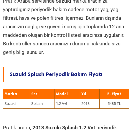
Pratik Araba servisinde
Suzuki
marka aracınıza
yaptırdığınız periyodik bakım sadece motor yağ, yağ
filtresi, hava ve polen filtresi içermez. Bunların dışında
aracınızın sağlığı ve güvenli sürüş için toplamda 12 ana
maddeden oluşan bir kontrol listesi aracınıza uygulanır.
Bu kontroller sonucu aracınızın durumu hakkında size
geniş bilgi sunulur.
Suzuki Splash Periyodik Bakım Fiyatı
Marka
Seri
Model
Yıl
Suzuki
Splash
1.2 Vvt
2013
5485 TL
Pratik araba;
2013 Suzuki Splash 1.2 Vvt
periyodik