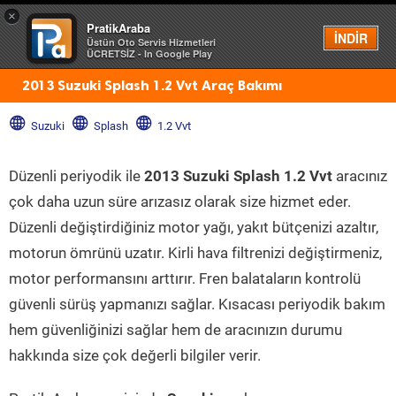
×
PratikAraba
Menü
İNDİR
Üstün Oto Servis Hizmetleri
ÜCRETSİZ - In Google Play
2013 Suzuki Splash 1.2 Vvt Araç Bakımı
Suzuki
Splash
1.2 Vvt
Düzenli periyodik ile
2013 Suzuki Splash 1.2 Vvt
aracınız
çok daha uzun süre arızasız olarak size hizmet eder.
Düzenli değiştirdiğiniz motor yağı, yakıt bütçenizi azaltır,
motorun ömrünü uzatır. Kirli hava filtrenizi değiştirmeniz,
motor performansını arttırır. Fren balataların kontrolü
güvenli sürüş yapmanızı sağlar. Kısacası periyodik bakım
hem güvenliğinizi sağlar hem de aracınızın durumu
hakkında size çok değerli bilgiler verir.