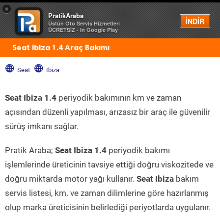
×
PratikAraba
Menü
İNDİR
Üstün Oto Servis Hizmetleri
ÜCRETSİZ - In Google Play
Seat Ibiza 1.4 Araç Bakımı
Seat
Ibiza
Seat Ibiza 1.4
periyodik bakımının km ve zaman
açısından düzenli yapılması, arızasız bir araç ile güvenilir
sürüş imkanı sağlar.
Pratik Araba;
Seat Ibiza 1.4
periyodik bakımı
işlemlerinde üreticinin tavsiye ettiği doğru viskozitede ve
doğru miktarda motor yağı kullanır.
Seat Ibiza
bakım
servis listesi, km. ve zaman dilimlerine göre hazırlanmış
olup marka üreticisinin belirlediği periyotlarda uygulanır.