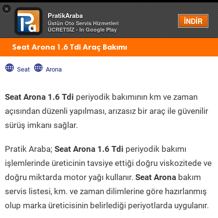
×
PratikAraba
Menü
İNDİR
Üstün Oto Servis Hizmetleri
ÜCRETSİZ - In Google Play
Seat Arona 1.6 Tdi Araç Bakımı
Seat
Arona
Seat Arona 1.6 Tdi
periyodik bakımının km ve zaman
açısından düzenli yapılması, arızasız bir araç ile güvenilir
sürüş imkanı sağlar.
Pratik Araba;
Seat Arona 1.6 Tdi
periyodik bakımı
işlemlerinde üreticinin tavsiye ettiği doğru viskozitede ve
doğru miktarda motor yağı kullanır.
Seat Arona
bakım
servis listesi, km. ve zaman dilimlerine göre hazırlanmış
olup marka üreticisinin belirlediği periyotlarda uygulanır.