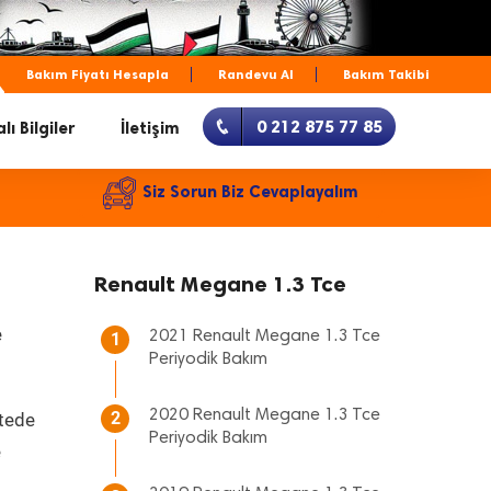
Bakım Fiyatı Hesapla
Randevu Al
Bakım Takibi
0 212 875 77 85
lı Bilgiler
İletişim
Siz Sorun Biz Cevaplayalım
Renault Megane 1.3 Tce
e
2021 Renault Megane 1.3 Tce
1
Periyodik Bakım
2020 Renault Megane 1.3 Tce
2
itede
Periyodik Bakım
e