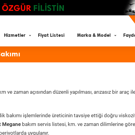
ÖZGÜR
FİLİSTİN
Hizmetler
Fiyat Listesi
Marka & Model
Fayda
Bakımı
m ve zaman açısından düzenli yapılması, arızasız bir araç il
ik bakımı işlemlerinde üreticinin tavsiye ettiği doğru viskoz
t Megane
bakım servis listesi, km. ve zaman dilimlerine gör
periyotlarda uygulanır.