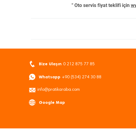
" Oto servis fiyat teklifi için
ww
Bize Ulaşın
0 212 875 77 85
Whatsapp
+90 (534) 274 30 88
info@pratikaraba.com
Google Map