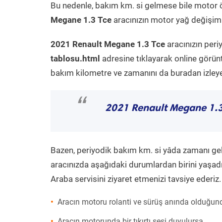
Bu nedenle, bakım km. si gelmese bile motor 
Megane 1.3 Tce
aracınızın motor yağ değişimi 
2021 Renault Megane 1.3 Tce
aracınızın peri
tablosu.html
adresine tıklayarak online görün
bakım kilometre ve zamanını da buradan izleyeb
“
2021 Renault Megane 1.3
Bazen, periyodik bakım km. si yâda zamanı gelme
aracınızda aşağıdaki durumlardan birini yaşadı
Araba servisini ziyaret etmenizi tavsiye ederiz.
Aracın motoru rolanti ve sürüş anında olduğund
Aracın motorunda bir tıkırtı sesi duyulursa