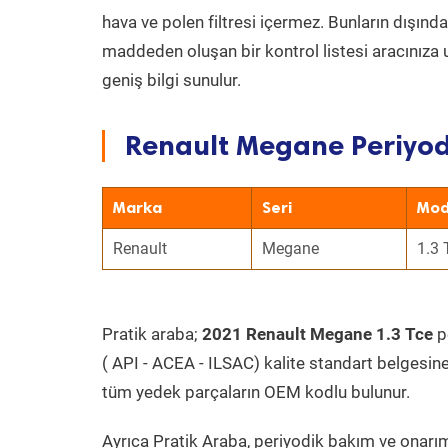
hava ve polen filtresi içermez. Bunların dışınd
maddeden oluşan bir kontrol listesi aracınıza 
geniş bilgi sunulur.
Renault Megane Periyod
Marka
Seri
Mod
Renault
Megane
1.3 
Pratik araba;
2021 Renault Megane 1.3 Tce
pe
( API - ACEA - ILSAC) kalite standart belgesin
tüm yedek parçaların OEM kodlu bulunur.
Ayrıca Pratik Araba, periyodik bakım ve onarım