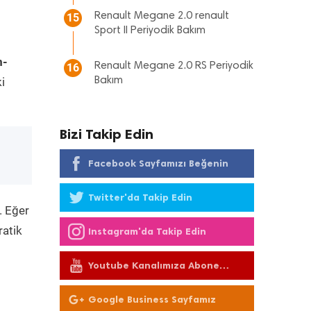
Renault Megane 2.0 renault
15
Sport II Periyodik Bakım
m-
Renault Megane 2.0 RS Periyodik
16
i
Bakım
Bizi Takip Edin
Facebook Sayfamızı Beğenin
Twitter'da Takip Edin
. Eğer
ratik
Instagram'da Takip Edin
Youtube Kanalımıza Abone
Olun
Google Business Sayfamız