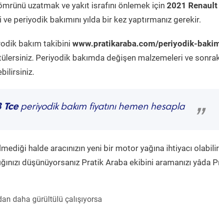
ömrünü uzatmak ve yakıt israfını önlemek için
2021 Renault
ve periyodik bakımını yılda bir kez yaptırmanız gerekir.
yodik bakım takibini
www.pratikaraba.com/periyodik-baki
tülersiniz. Periyodik bakımda değişen malzemeleri ve sonrak
ilirsiniz.
 Tce
periyodik bakım fiyatını hemen hesapla
”
diği halde aracınızın yeni bir motor yağına ihtiyacı olabilir
ğınızı düşünüyorsanız Pratik Araba ekibini aramanızı yâda P
an daha gürültülü çalışıyorsa