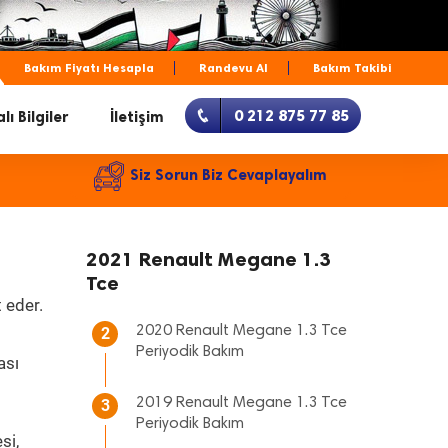
Bakım Fiyatı Hesapla
Randevu Al
Bakım Takibi
0 212 875 77 85
lı Bilgiler
İletişim
Siz Sorun Biz Cevaplayalım
2021 Renault Megane 1.3
Tce
 eder.
2020 Renault Megane 1.3 Tce
2
Periyodik Bakım
ası
2019 Renault Megane 1.3 Tce
3
Periyodik Bakım
si,