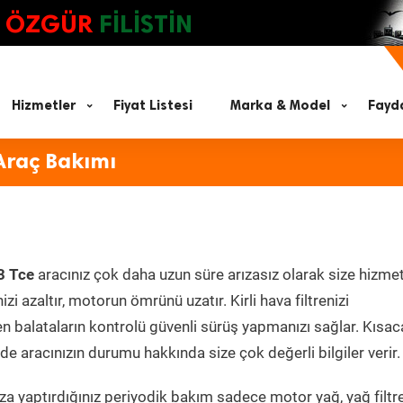
ÖZGÜR
FİLİSTİN
Hizmetler
Fiyat Listesi
Marka & Model
Fayda
Araç Bakımı
3 Tce
aracınız çok daha uzun süre arızasız olarak size hizmet
zi azaltır, motorun ömrünü uzatır. Kirli hava filtrenizi
en balataların kontrolü güvenli sürüş yapmanızı sağlar. Kısac
e aracınızın durumu hakkında size çok değerli bilgiler verir.
a yaptırdığınız periyodik bakım sadece motor yağ, yağ filtre