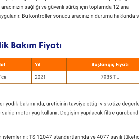
a aracınızın sağlığı ve güvenli sürüş için toplamda 12 ana
uygulanır. Bu kontroller sonucu aracınızın durumu hakkında s
ik Bakım Fiyatı
el
Yıl
Başlangıç Fiyatı
Tce
2021
7985 TL
riyodik bakımında, üreticinin tavsiye ettiği viskotize değerle
e sahip motor yağ kullanır. Değişim yapılacak filtre gurubund
 işlemlerini; TS 12047 standartlarında ve 4077 sayılı tüketic