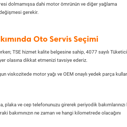
metresi dolmamışsa dahi motor ömrünün ve diğer yağlama
değişmesi gerekir.
kımında Oto Servis Seçimi
ken; TSE hizmet kalite belgesine sahip, 4077 sayılı Tüketici
r olasına dikkat etmenizi tavsiye ederiz.
gun viskozitede motor yağı ve OEM onaylı yedek parça kulla
la, plaka ve cep telefonunuzu girerek periyodik bakımlarınızı
sonraki bakımınızın ne zaman ve hangi kilometrede olacağını