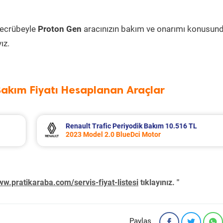
tecrübeyle
Proton Gen
aracınızın bakım ve onarımı konusun
ız.
Bakım Fiyatı Hesaplanan Araçlar
L
Opel Corsa Periyodik Bakım 7.133 TL
2015 Model 1.2 Motor
w.pratikaraba.com/servis-fiyat-listesi
tıklayınız. "
Paylaş