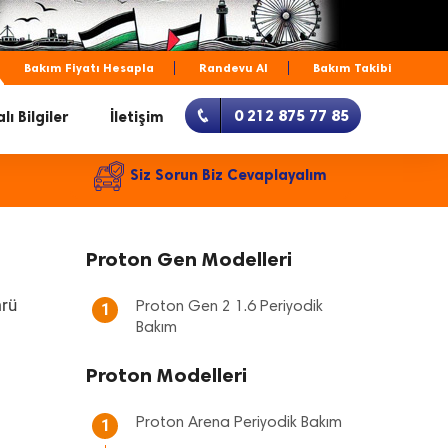
Bakım Fiyatı Hesapla
Randevu Al
Bakım Takibi
0 212 875 77 85
lı Bilgiler
İletişim
Siz Sorun Biz Cevaplayalım
Proton Gen Modelleri
mrü
Proton Gen 2 1.6 Periyodik
1
Bakım
Proton Modelleri
Proton Arena Periyodik Bakım
1