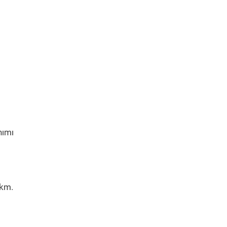
nımı
 km.