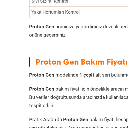
Sıvı Sızıntı Kontrol
Yakıt Hortumları Kontrol
Proton Gen
aracınıza yaptırdığınız düzenli per
önüne geçersiniz.
Proton Gen Bakım Fiyatı
Proton Gen
modelinde
1 çeşit
alt seri bulunma
Proton Gen
bakım fiyatı için öncelikle aracın mo
Bu veriler doğrultusunda aracınızda kullanılaca
tespit edilir.
Pratik Araba'da
Proton Gen
bakım fiyatı hesap
ayrı görebilirsiniz. Araç segmentine uygun moto