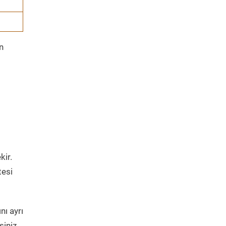
n
kir.
tesi
nı ayrı
siniz.