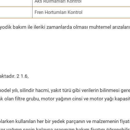
Aks Rulmanları Kontrol
Fren Hortumları Kontrol
iyodik bakım ile ileriki zamanlarda olması muhtemel arızaları
ktadır. 2 1.6,
del yılı, silindir hacmi, yakıt türü gibi verilerin bilinmesi gere
k olan filtre grubu, motor yağının cinsi ve motor yağı kapasi
larken kullanılan her bir yedek parçanın ve malzemenin fiyatı
r yağının seçip kolayca aracınızın bakım fiyatını öğrenebilir