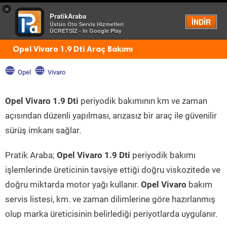
×
PratikAraba
Menü
İNDİR
Üstün Oto Servis Hizmetleri
ÜCRETSİZ - In Google Play
Opel Vivaro 1.9 Dti Araç Bakımı
Opel
Vivaro
Opel Vivaro 1.9 Dti
periyodik bakımının km ve zaman
açısından düzenli yapılması, arızasız bir araç ile güvenilir
sürüş imkanı sağlar.
Pratik Araba;
Opel Vivaro 1.9 Dti
periyodik bakımı
işlemlerinde üreticinin tavsiye ettiği doğru viskozitede ve
doğru miktarda motor yağı kullanır.
Opel Vivaro
bakım
servis listesi, km. ve zaman dilimlerine göre hazırlanmış
olup marka üreticisinin belirlediği periyotlarda uygulanır.