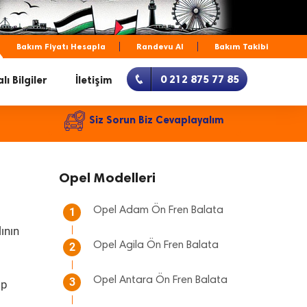
Bakım Fiyatı Hesapla
Randevu Al
Bakım Takibi
0 212 875 77 85
lı Bilgiler
İletişim
Siz Sorun Biz Cevaplayalım
Opel Modelleri
Opel Adam Ön Fren Balata
1
ının
Opel Agila Ön Fren Balata
2
Opel Antara Ön Fren Balata
3
ıp