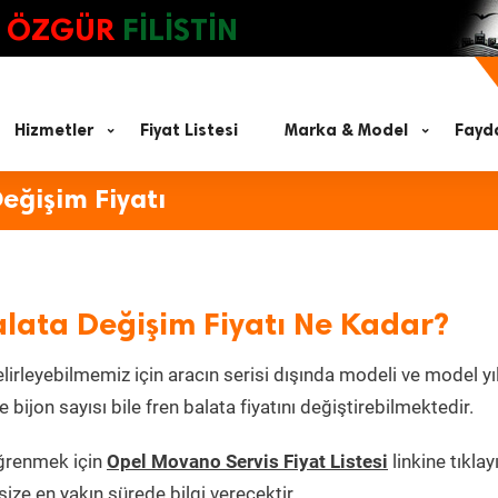
ÖZGÜR
FİLİSTİN
Hizmetler
Fiyat Listesi
Marka & Model
Fayda
eğişim Fiyatı
lata Değişim Fiyatı Ne Kadar?
irleyebilmemiz için aracın serisi dışında modeli ve model yıl
 bijon sayısı bile fren balata fiyatını değiştirebilmektedir.
öğrenmek için
Opel Movano Servis Fiyat Listesi
linkine tıklay
e en yakın sürede bilgi verecektir.