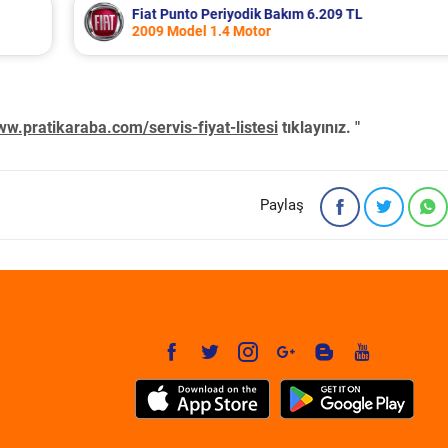
Fiat Marea Periyodik Bakım 4.946 TL
2004 Model 1.6 Motor
w.pratikaraba.com/servis-fiyat-listesi
tıklayınız. "
Paylaş