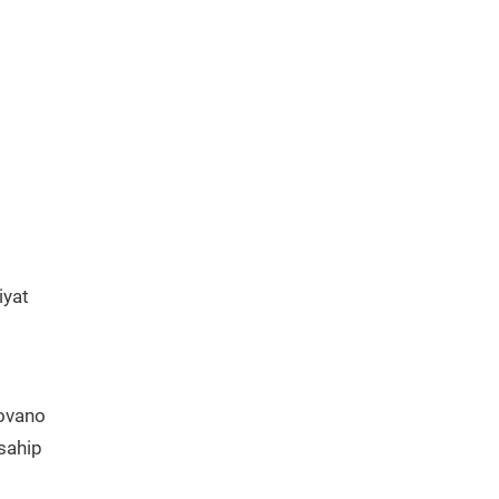
iyat
Movano
 sahip