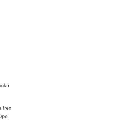
Çünkü
a fren
Opel