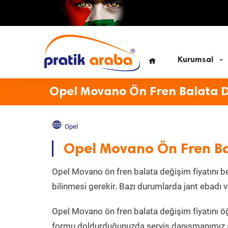
Kurumsal
Opel Movano Ön Fren Balata D
Opel
Opel Movano Ön Fren Ba
Opel Movano ön fren balata değişim fiyatını bel
bilinmesi gerekir. Bazı durumlarda jant ebadı ve
Opel Movano ön fren balata değişim fiyatını 
formu doldurduğunuzda servis danışmanımız siz