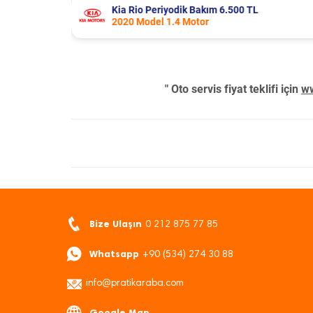
Fiat Punto Periyodik Bakım 6.209 TL
2009 Model 1.4 Motor
" Oto servis fiyat teklifi için
ww
Bize Ulaşın
0 212 875 77 85
Whatsapp
+90 (534) 274 30 88
info@pratikaraba.com
Google Map