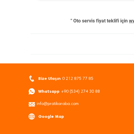
" Oto servis fiyat teklifi için
ww
Bize Ulaşın
0 212 875 77 85
Whatsapp
+90 (534) 274 30 88
info@pratikaraba.com
Google Map