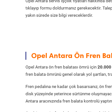
Opel Antara servis işçilik fiyatları hakkında de
tıklayıp formu doldurmanız gerekecektir. Talep et
yakın sürede size bilgi vereceklerdir.
Opel Antara Ön Fren Ba
Opel Antara ön fren balatası ömrü için
20.000
fren balata ömrünü genel olarak yol şartları, tra
Fren pedalına ne kadar çok basarsanız, ön fren 
disk yüzeyinde yeterince sürtünme oluşmayaca
Antara aracınızında fren balata kontrolü yaptır