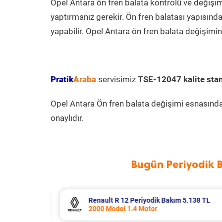
Opel Antara ön fren balata kontrolü ve değişi
yaptırmanız gerekir. Ön fren balatası yapısından
yapabilir. Opel Antara ön fren balata değişimin
Pratik
Araba
servisimiz
TSE-12047 kalite stan
Opel Antara Ön fren balata değişimi esnasında 
onaylıdır.
Bugün Periyodik 
8 TL
Ford Puma Periyodik Bakım 10.415 TL
2021 Model 1.0 EcoBoost Motor