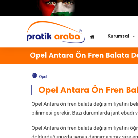
Kurumsal
Opel Antara Ön Fren Balata De
Opel
Opel Antara Ön Fren Bal
Opel Antara ön fren balata değişim fiyatını bel
bilinmesi gerekir. Bazı durumlarda jant ebadı ve
Opel Antara ön fren balata değişim fiyatını ö
doldurduğunuzda servis danışmanımız size en y