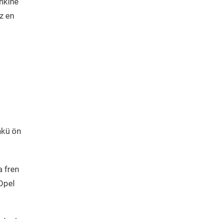
inkine
ız en
nkü ön
a fren
Opel