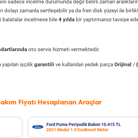
mini sadece incelme durumunda değil belirli zaman aralıkları
 dolayı zamanla sertleşebilir ya da fren disk yüzeyi ile birli
i balatalar incelmese bile
4 yılda
bir yaptırmanızı tavsiye ede
dartlarında
oto servis hizmeti vermektedir.
yapılan işçilik
garantili
ve kullanılan yedek parça
Orijinal
/
Bakım Fiyatı Hesaplanan Araçlar
Audi A3 Periyodik Bakım 7.978 TL
2018 Model 1.0 Tfsi Motor