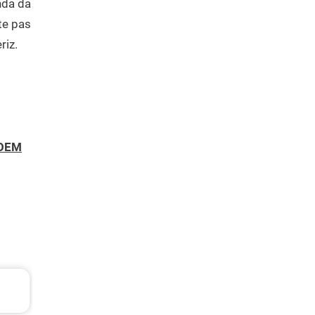
nda da
kte pas
riz.
OEM
Opel Astra Periyodik Bakım 7.695 TL
2021 Model 1.5 D (L) Motor