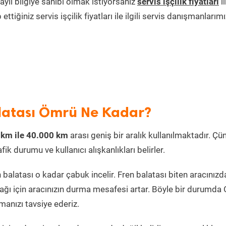
taylı bilgiye sahibi olmak istiyorsanız
servis işçilik fiyatları
l
tiğiniz servis işçilik fiyatları ile ilgili servis danışmanlarım
latası Ömrü Ne Kadar?
 km ile 40.000 km
arası geniş bir aralık kullanılmaktadır. Çü
fik durumu ve kullanıcı alışkanlıkları belirler.
balatası o kadar çabuk incelir. Fren balatası biten aracınızd
ğı için aracınızın durma mesafesi artar. Böyle bir durumda 
manızı tavsiye ederiz.