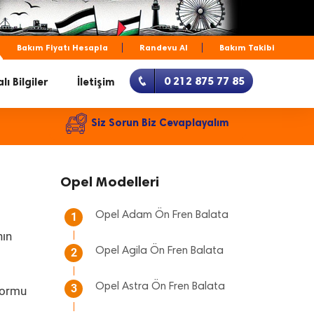
Bakım Fiyatı Hesapla
Randevu Al
Bakım Takibi
0 212 875 77 85
lı Bilgiler
İletişim
Siz Sorun Biz Cevaplayalım
Opel Modelleri
Opel Adam Ön Fren Balata
1
nın
Opel Agila Ön Fren Balata
2
Opel Astra Ön Fren Balata
3
 formu