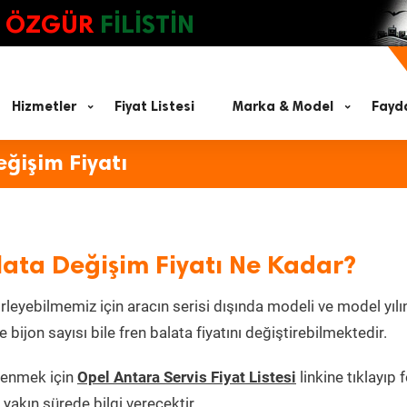
ÖZGÜR
FİLİSTİN
Hizmetler
Fiyat Listesi
Marka & Model
Fayda
ğişim Fiyatı
ata Değişim Fiyatı Ne Kadar?
irleyebilmemiz için aracın serisi dışında modeli ve model yılı
 bijon sayısı bile fren balata fiyatını değiştirebilmektedir.
ğrenmek için
Opel Antara Servis Fiyat Listesi
linkine tıklayıp
akın sürede bilgi verecektir.