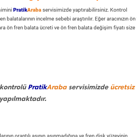
şimini
Pratik
Araba
servisimizde yaptırabilirsiniz. Kontrol
n balatalarının incelme sebebi araştırılır. Eğer aracınızın ön
a ön fren balata ücreti ve ön fren balata değişim fiyatı size
 kontrolü
Pratik
Araba
servisimizde
ücretsiz
yapılmaktadır.
arının orantılı aşınıp aşınmadığına ve fren disk yüzeyinin