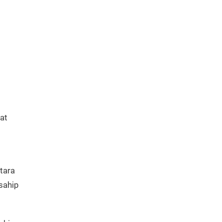
yat
tara
 sahip