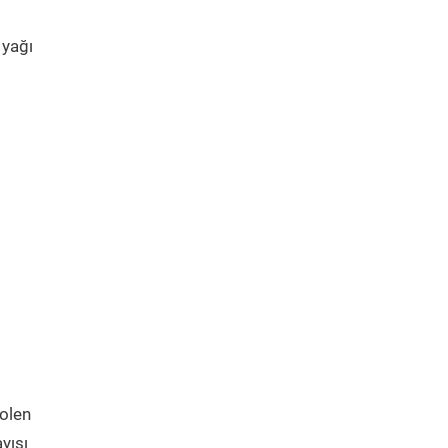
 yağı
polen
yışı