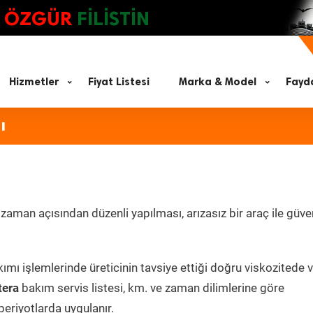
ÖZGÜR
FİLİSTİN
Hizmetler
Fiyat Listesi
Marka & Model
Fayda
ı
aman açısından düzenli yapılması, arızasız bir araç ile güven
ımı işlemlerinde üreticinin tavsiye ettiği doğru viskozitede 
tera
bakım servis listesi, km. ve zaman dilimlerine göre
periyotlarda uygulanır.