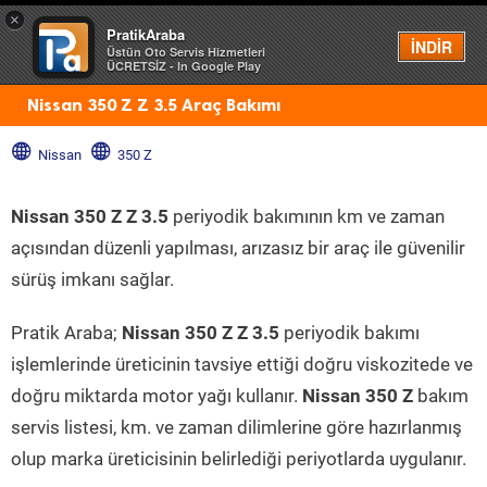
×
PratikAraba
Menü
İNDİR
Üstün Oto Servis Hizmetleri
ÜCRETSİZ - In Google Play
Nissan 350 Z Z 3.5 Araç Bakımı
Nissan
350 Z
Nissan 350 Z Z 3.5
periyodik bakımının km ve zaman
açısından düzenli yapılması, arızasız bir araç ile güvenilir
sürüş imkanı sağlar.
Pratik Araba;
Nissan 350 Z Z 3.5
periyodik bakımı
işlemlerinde üreticinin tavsiye ettiği doğru viskozitede ve
doğru miktarda motor yağı kullanır.
Nissan 350 Z
bakım
servis listesi, km. ve zaman dilimlerine göre hazırlanmış
olup marka üreticisinin belirlediği periyotlarda uygulanır.