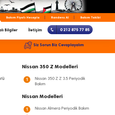
Bakım Fiyatı Hesapla
Randevu Al
Bakım Takibi
0 212 875 77 85
lı Bilgiler
İletişim
Siz Sorun Biz Cevaplayalım
Nissan 350 Z Modelleri
mrü
Nissan 350 Z Z 3.5 Periyodik
1
Bakım
Nissan Modelleri
Nissan Almera Periyodik Bakım
1