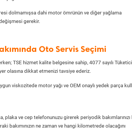
metresi dolmamışsa dahi motor ömrünün ve diğer yağlama
değişmesi gerekir.
Bakımında Oto Servis Seçimi
ken; TSE hizmet kalite belgesine sahip, 4077 sayılı Tüketici
r olasına dikkat etmenizi tavsiye ederiz.
uygun viskozitede motor yağı ve OEM onaylı yedek parça kul
la, plaka ve cep telefonunuzu girerek periyodik bakımlarınızı
sonraki bakımınızın ne zaman ve hangi kilometrede olacağını