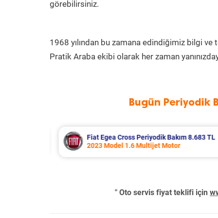
görebilirsiniz.
1968 yılından bu zamana edindiğimiz bilgi ve 
Pratik Araba ekibi olarak her zaman yanınızday
Bugün Periyodik 
683 TL
Hyundai Accent Era Periyodik Bakım 5.3
2010 Model 1.4 Motor
" Oto servis fiyat teklifi için
ww