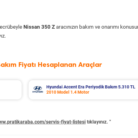
tecrübeyle
Nissan 350 Z
aracınızın bakım ve onarımı konus
ız.
Bakım Fiyatı Hesaplanan Araçlar
10 TL
Nissan Micra Periyodik Bakım 6.399 TL
2019 Model 1.2 Motor
w.pratikaraba.com/servis-fiyat-listesi
tıklayınız. "