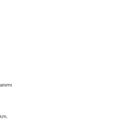
lanımı
 km.