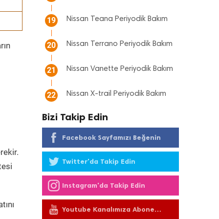
Nissan Teana Periyodik Bakım
19
Nissan Terrano Periyodik Bakım
rın
20
Nissan Vanette Periyodik Bakım
21
Nissan X-trail Periyodik Bakım
22
Bizi Takip Edin
Facebook Sayfamızı Beğenin
rekir.
Twitter'da Takip Edin
tesi
Instagram'da Takip Edin
tını
Youtube Kanalımıza Abone
Olun