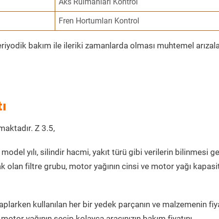
Aks Rulmanları Kontrol
Fren Hortumları Kontrol
eriyodik bakım ile ileriki zamanlarda olması muhtemel arızala
ı
maktadır. Z 3.5,
model yılı, silindir hacmi, yakıt türü gibi verilerin bilinmesi ge
k olan filtre grubu, motor yağının cinsi ve motor yağı kapasi
aplarken kullanılan her bir yedek parçanın ve malzemenin fiya
 motor yağının seçip kolayca aracınızın bakım fiyatını