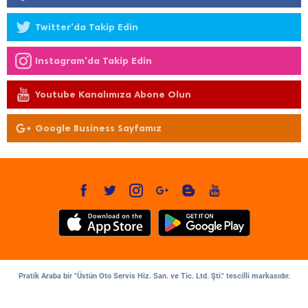
Twitter'da Takip Edin
Instagram'da Takip Edin
Youtube Kanalımıza Abone Olun
Google Business Sayfamız
Pratik Araba bir "Üstün Oto Servis Hiz. San. ve Tic. Ltd. Şti." tescilli markasıdır.