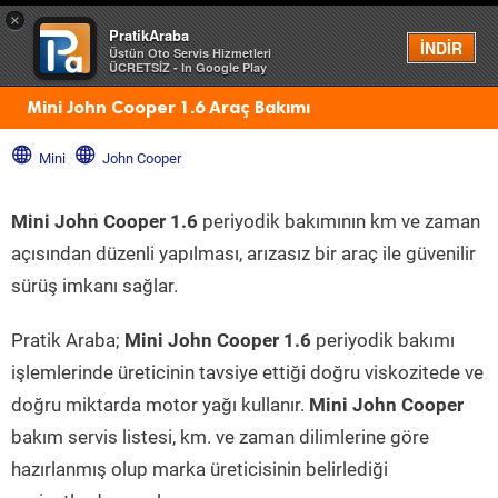
×
PratikAraba
Menü
İNDİR
Üstün Oto Servis Hizmetleri
ÜCRETSİZ - In Google Play
Mini John Cooper 1.6 Araç Bakımı
Mini
John Cooper
Mini John Cooper 1.6
periyodik bakımının km ve zaman
açısından düzenli yapılması, arızasız bir araç ile güvenilir
sürüş imkanı sağlar.
Pratik Araba;
Mini John Cooper 1.6
periyodik bakımı
işlemlerinde üreticinin tavsiye ettiği doğru viskozitede ve
doğru miktarda motor yağı kullanır.
Mini John Cooper
bakım servis listesi, km. ve zaman dilimlerine göre
hazırlanmış olup marka üreticisinin belirlediği