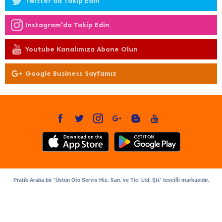
Twitter'da Takip Edin
Instagram'da Takip Edin
Youtube Kanalımıza Abone Olun
Google Business Sayfamız
Pratik Araba bir "Üstün Oto Servis Hiz. San. ve Tic. Ltd. Şti." tescilli markasıdır.