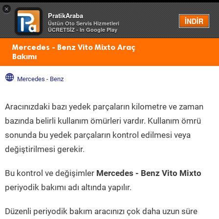
×
PratikAraba
Menü
İNDİR
Üstün Oto Servis Hizmetleri
ÜCRETSİZ - In Google Play
Mercedes - Benz Vito Mixto Araç
Bakımı
Mercedes - Benz
Aracınızdaki bazı yedek parçaların kilometre ve zaman
bazında belirli kullanım ömürleri vardır. Kullanım ömrü
sonunda bu yedek parçaların kontrol edilmesi veya
değiştirilmesi gerekir.
Bu kontrol ve değişimler
Mercedes - Benz Vito Mixto
periyodik bakımı adı altında yapılır.
Düzenli periyodik bakım aracınızı çok daha uzun süre