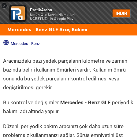
×
PratikAraba
Menü
İNDİR
Üstün Oto Servis Hizmetleri
ÜCRETSİZ - In Google Play
Mercedes - Benz GLE Araç Bakımı
Mercedes - Benz
Aracınızdaki bazı yedek parçaların kilometre ve zaman
bazında belirli kullanım ömürleri vardır. Kullanım ömrü
sonunda bu yedek parçaların kontrol edilmesi veya
değiştirilmesi gerekir.
Bu kontrol ve değişimler
Mercedes - Benz GLE
periyodik
bakımı adı altında yapılır.
Düzenli periyodik bakım aracınızı çok daha uzun süre
problemsiz kullanmanızı sağlar. Sürüş emniyetini üst