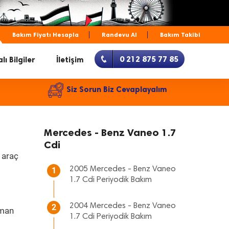
Bakım Fiyatı Hesapla
Randevu Al
Bakım Takibi
0 212 875 77 85
lı Bilgiler
İletişim
Siz Sorun Biz Cevaplayalım
Mercedes - Benz Vaneo 1.7
Cdi
 araç
2005 Mercedes - Benz Vaneo
1
1.7 Cdi Periyodik Bakım
2004 Mercedes - Benz Vaneo
2
aman
1.7 Cdi Periyodik Bakım