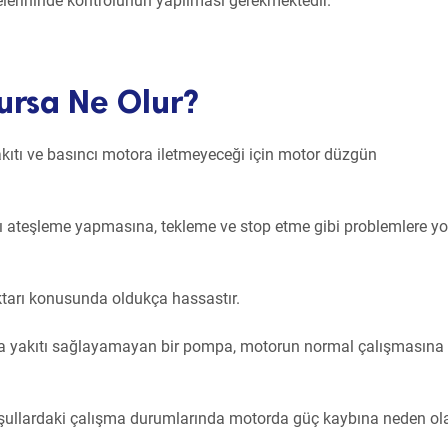
elerininde kontrolünün yapılması gerekmektedir.
ursa Ne Olur?
kıtı ve basıncı motora iletmeyeceği için motor düzgün
lı ateşleme yapmasına, tekleme ve stop etme gibi problemlere yo
iktarı konusunda oldukça hassastır.
arda yakıtı sağlayamayan bir pompa, motorun normal çalışmasına
şullardaki çalışma durumlarında motorda güç kaybına neden ola