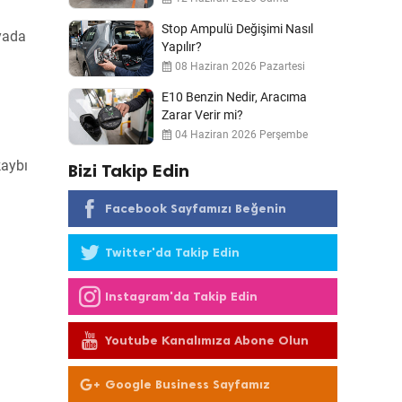
Stop Ampulü Değişimi Nasıl
yada
Yapılır?
08 Haziran 2026 Pazartesi
E10 Benzin Nedir, Aracıma
Zarar Verir mi?
04 Haziran 2026 Perşembe
kaybı
Bizi Takip Edin
Facebook Sayfamızı Beğenin
Twitter'da Takip Edin
Instagram'da Takip Edin
Youtube Kanalımıza Abone Olun
Google Business Sayfamız