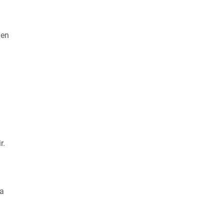
len
r.
na