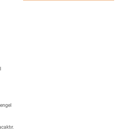
l
 engel
caktır.