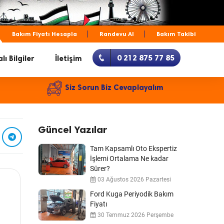
Bakım Fiyatı Hesapla
Randevu Al
Bakım Takibi
0 212 875 77 85
lı Bilgiler
İletişim
Siz Sorun Biz Cevaplayalım
Güncel Yazılar
Tam Kapsamlı Oto Ekspertiz
İşlemi Ortalama Ne kadar
Sürer?
03 Ağustos 2026 Pazartesi
Ford Kuga Periyodik Bakım
Fiyatı
30 Temmuz 2026 Perşembe