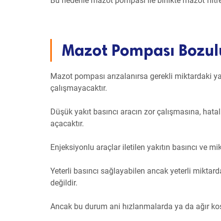
Bu nedenle mazot pompası ile birlikte mazot filtr
Mazot Pompası Bozul
Mazot pompası arızalanırsa gerekli miktardaki ya
çalışmayacaktır.
Düşük yakıt basıncı aracın zor çalışmasına, hata
açacaktır.
Enjeksiyonlu araçlar iletilen yakıtın basıncı ve m
Yeterli basıncı sağlayabilen ancak yeterli mikt
değildir.
Ancak bu durum ani hızlanmalarda ya da ağır ko