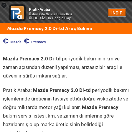
×
PratikAraba
Menü
İNDİR
Üstün Oto Servis Hizmetleri
ÜCRETSİZ - In Google Play
Mazda Premacy 2.0 Di-td Araç Bakımı
Mazda
Premacy
Mazda Premacy 2.0 Di-td
periyodik bakımının km ve
zaman açısından düzenli yapılması, arızasız bir araç ile
güvenilir sürüş imkanı sağlar.
Pratik Araba;
Mazda Premacy 2.0 Di-td
periyodik bakımı
işlemlerinde üreticinin tavsiye ettiği doğru viskozitede ve
doğru miktarda motor yağı kullanır.
Mazda Premacy
bakım servis listesi, km. ve zaman dilimlerine göre
hazırlanmış olup marka üreticisinin belirlediği