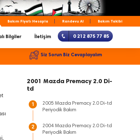
Bakım Fiyatı Hesapla
Randevu Al
Bakım Takibi
0 212 875 77 85
lı Bilgiler
İletişim
Siz Sorun Biz Cevaplayalım
2001 Mazda Premacy 2.0 Di-
td
et
2005 Mazda Premacy 2.0 Di-td
1
Periyodik Bakım
ası
2004 Mazda Premacy 2.0 Di-td
2
Periyodik Bakım
i,