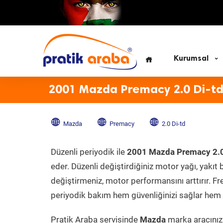
Kurumsal
2001 Mazda Premacy 2.0 Di-td
Mazda
Premacy
2.0 Di-td
Düzenli periyodik ile
2001 Mazda Premacy 2.0
eder. Düzenli değiştirdiğiniz motor yağı, yakıt b
değiştirmeniz, motor performansını arttırır. Fr
periyodik bakım hem güvenliğinizi sağlar hem d
Pratik Araba servisinde
Mazda
marka aracınıza