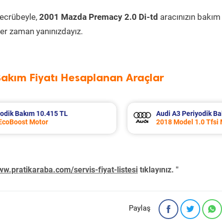
tecrübeyle,
2001 Mazda Premacy 2.0 Di-td
aracınızın bakım
er zaman yanınızdayız.
Bakım Fiyatı Hesaplanan Araçlar
978 TL
Opel Astra Periyodik Bakım 7.6
2021 Model 1.5 D (L) Motor
w.pratikaraba.com/servis-fiyat-listesi
tıklayınız. "
Paylaş