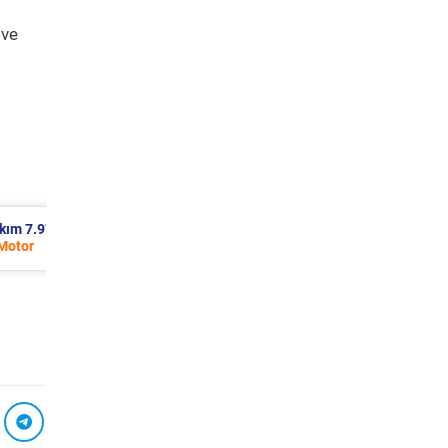
 ve
95 TL
Renault Trafic Periyodik Bakım 10.
2023 Model 2.0 BlueDci Motor