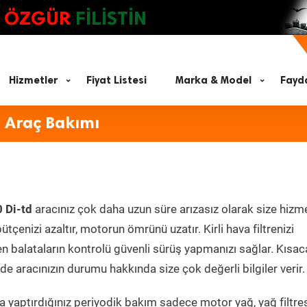
ÖZGÜR
FİLİSTİN
Hizmetler
Fiyat Listesi
Marka & Model
Fayda
 Araç Bakımı
 Di-td
aracınız çok daha uzun süre arızasız olarak size hizm
ütçenizi azaltır, motorun ömrünü uzatır. Kirli hava filtrenizi
en balataların kontrolü güvenli sürüş yapmanızı sağlar. Kısac
e aracınızın durumu hakkında size çok değerli bilgiler verir.
 yaptırdığınız periyodik bakım sadece motor yağ, yağ filtres