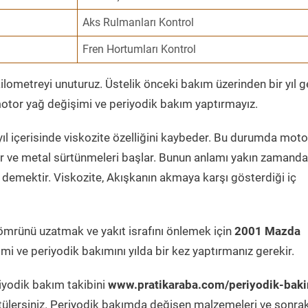
Aks Rulmanları Kontrol
Fren Hortumları Kontrol
ometreyi unuturuz. Üstelik önceki bakım üzerinden bir yıl 
tor yağ değişimi ve periyodik bakım yaptırmayız.
ıl içerisinde viskozite özelliğini kaybeder. Bu durumda moto
er ve metal sürtünmeleri başlar. Bunun anlamı yakın zamanda
demektir. Viskozite, Akışkanın akmaya karşı gösterdiği iç
ömrünü uzatmak ve yakıt israfını önlemek için
2001 Mazda
mi ve periyodik bakımını yılda bir kez yaptırmanız gerekir.
iyodik bakım takibini
www.pratikaraba.com/periyodik-bak
tülersiniz. Periyodik bakımda değişen malzemeleri ve sonrak