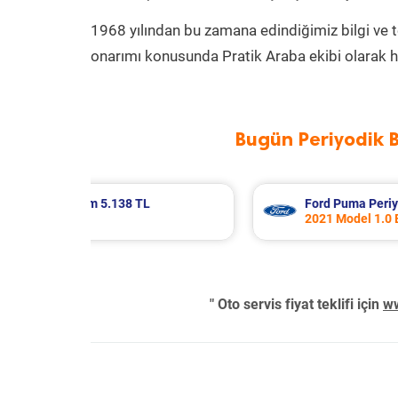
1968 yılından bu zamana edindiğimiz bilgi ve 
onarımı konusunda Pratik Araba ekibi olarak h
Bugün Periyodik 
akım 10.415 TL
Audi A3 Periyodik Bakım 7.
ost Motor
2018 Model 1.0 Tfsi Motor
" Oto servis fiyat teklifi için
ww