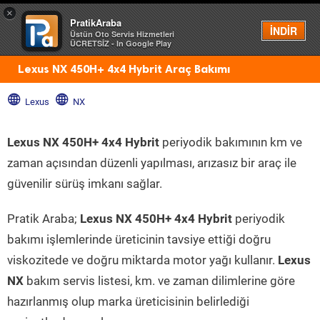
×
PratikAraba
Menü
İNDİR
Üstün Oto Servis Hizmetleri
ÜCRETSİZ - In Google Play
Lexus NX 450H+ 4x4 Hybrit Araç Bakımı
Lexus
NX
Lexus NX 450H+ 4x4 Hybrit
periyodik bakımının km ve
zaman açısından düzenli yapılması, arızasız bir araç ile
güvenilir sürüş imkanı sağlar.
Pratik Araba;
Lexus NX 450H+ 4x4 Hybrit
periyodik
bakımı işlemlerinde üreticinin tavsiye ettiği doğru
viskozitede ve doğru miktarda motor yağı kullanır.
Lexus
NX
bakım servis listesi, km. ve zaman dilimlerine göre
hazırlanmış olup marka üreticisinin belirlediği