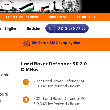
Bakım Fiyatı Hesapla
Randevu Al
Bakım Takibi
0 212 875 77 85
lı Bilgiler
İletişim
Siz Sorun Biz Cevaplayalım
Land Rover Defender 90 3.0
D MHev
z bir
2022 Land Rover Defender 90
1
3.0 D MHev Periyodik Bakım
doğru
2021 Land Rover Defender 90
2
n
3.0 D MHev Periyodik Bakım