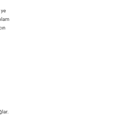
 ye
oplam
cın
lar.