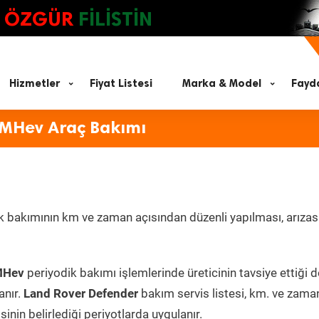
ÖZGÜR
FİLİSTİN
Hizmetler
Fiyat Listesi
Marka & Model
Fayda
 MHev Araç Bakımı
 bakımının km ve zaman açısından düzenli yapılması, arızası
 MHev
periyodik bakımı işlemlerinde üreticinin tavsiye ettiği 
anır.
Land Rover Defender
bakım servis listesi, km. ve zama
inin belirlediği periyotlarda uygulanır.