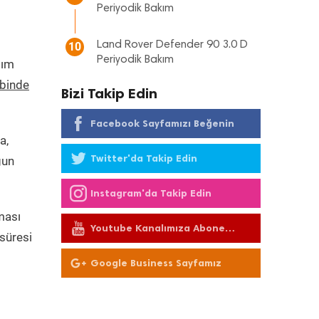
Periyodik Bakım
Land Rover Defender 90 3.0 D
10
Periyodik Bakım
tım
ebinde
Bizi Takip Edin
Facebook Sayfamızı Beğenin
a,
Twitter'da Takip Edin
gun
Instagram'da Takip Edin
ması
Youtube Kanalımıza Abone
süresi
Olun
Google Business Sayfamız