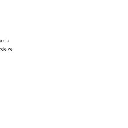
yumlu
rde ve