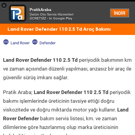
×
PratikAraba
Menü
İNDİR
Üstün Oto Servis Hizmetleri
ÜCRETSİZ - In Google Play
Land Rover Defender 110 2.5 Td Araç Bakımı
Land Rover
Defender
Land Rover Defender 110 2.5 Td
periyodik bakımının km
ve zaman açısından düzenli yapılması, arızasız bir araç ile
güvenilir sürüş imkanı sağlar.
Pratik Araba;
Land Rover Defender 110 2.5 Td
periyodik
bakımı işlemlerinde üreticinin tavsiye ettiği doğru
viskozitede ve doğru miktarda motor yağı kullanır.
Land
Rover Defender
bakım servis listesi, km. ve zaman
dilimlerine göre hazırlanmış olup marka üreticisinin