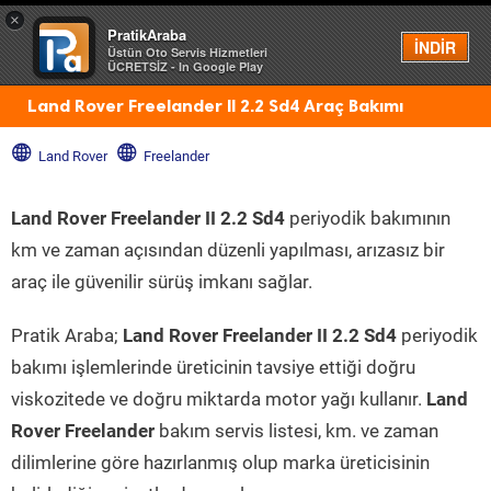
×
PratikAraba
Menü
İNDİR
Üstün Oto Servis Hizmetleri
ÜCRETSİZ - In Google Play
Land Rover Freelander II 2.2 Sd4 Araç Bakımı
Land Rover
Freelander
Land Rover Freelander II 2.2 Sd4
periyodik bakımının
km ve zaman açısından düzenli yapılması, arızasız bir
araç ile güvenilir sürüş imkanı sağlar.
Pratik Araba;
Land Rover Freelander II 2.2 Sd4
periyodik
bakımı işlemlerinde üreticinin tavsiye ettiği doğru
viskozitede ve doğru miktarda motor yağı kullanır.
Land
Rover Freelander
bakım servis listesi, km. ve zaman
dilimlerine göre hazırlanmış olup marka üreticisinin