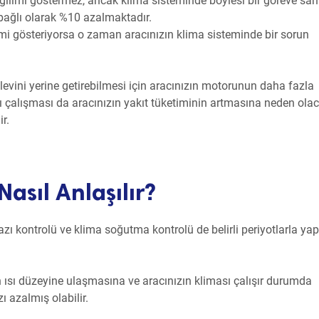
eğilimi göstermez, ancak klima sisteminde böylesi bir göreve sah
bağlı olarak %10 azalmaktadır.
imi gösteriyorsa o zaman aracınızın klima sisteminde bir sorun
evini yerine getirebilmesi için aracınızın motorunun daha fazla
ı çalışması da aracınızın yakıt tüketiminin artmasına neden olaca
r.
Nasıl Anlaşılır?
ı kontrolü ve klima soğutma kontrolü de belirli periyotlarla ya
len ısı düzeyine ulaşmasına ve aracınızın kliması çalışır durumda
azalmış olabilir.