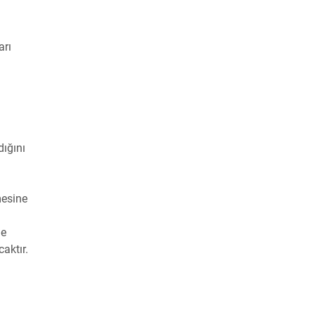
arı
dığını
mesine
le
aktır.