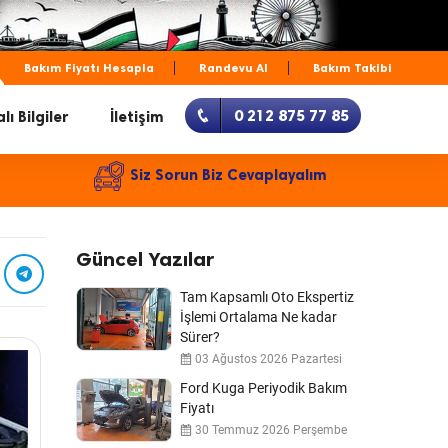
Bakım Fiyatı Hesapla
Randevu Al
Bakım Takibi
0 212 875 77 85
lı Bilgiler
İletişim
Siz Sorun Biz Cevaplayalım
Güncel Yazılar
Tam Kapsamlı Oto Ekspertiz
İşlemi Ortalama Ne kadar
Sürer?
03 Ağustos 2026 Pazartesi
Ford Kuga Periyodik Bakım
Fiyatı
30 Temmuz 2026 Perşembe