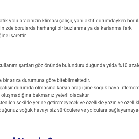
atik yolu aracınızın kliması çalışır, yani aktif durumdayken borul
tiğinizde borularda herhangi bir buzlanma ya da karlanma fark
ne işarettir.
e kullanım şartları göz önünde bulundurulduğunda yılda %10 azal
a bir arıza durumuna göre bitebilmektedir.
n çalışır durumda olmasına karşın araç içine soğuk hava üfleme
 oluşmadığına bakmanız yeterli olacaktır.
tenilen şekilde yerine getiremeyecek ve özellikle yazın ve özellik
yduğunuz soğuk havayı siz sürücülere ve yolculara sağlayamayac