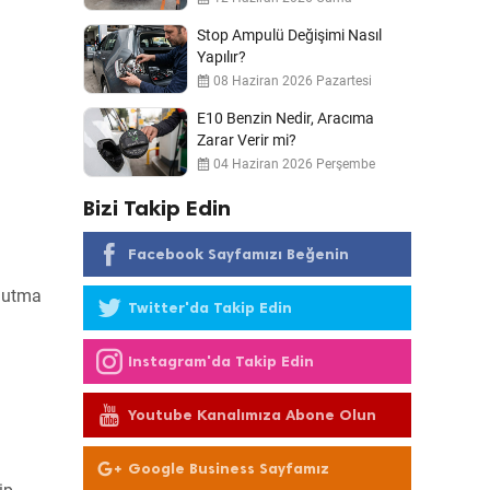
Stop Ampulü Değişimi Nasıl
Yapılır?
08 Haziran 2026 Pazartesi
E10 Benzin Nedir, Aracıma
Zarar Verir mi?
04 Haziran 2026 Perşembe
Bizi Takip Edin
Facebook Sayfamızı Beğenin
oğutma
Twitter'da Takip Edin
Instagram'da Takip Edin
Youtube Kanalımıza Abone Olun
Google Business Sayfamız