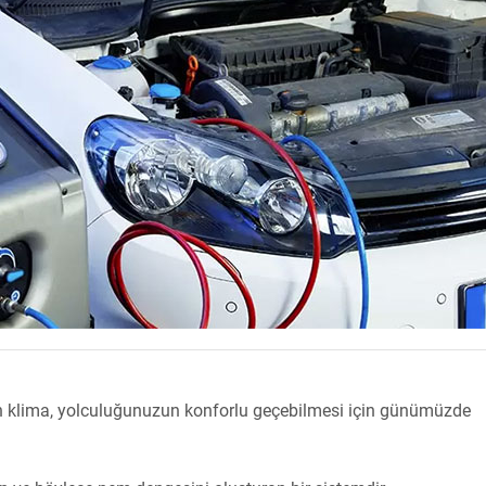
lan klima, yolculuğunuzun konforlu geçebilmesi için günümüzde