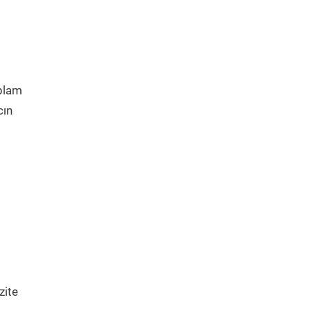
oplam
cın
ı
zite