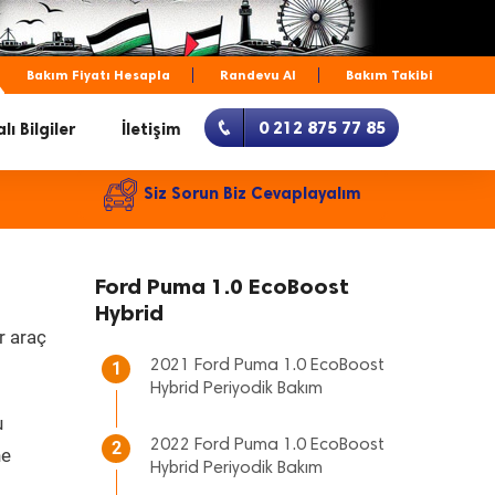
Bakım Fiyatı Hesapla
Randevu Al
Bakım Takibi
0 212 875 77 85
lı Bilgiler
İletişim
Siz Sorun Biz Cevaplayalım
Ford Puma 1.0 EcoBoost
Hybrid
r araç
2021 Ford Puma 1.0 EcoBoost
1
Hybrid Periyodik Bakım
u
2022 Ford Puma 1.0 EcoBoost
2
ne
Hybrid Periyodik Bakım