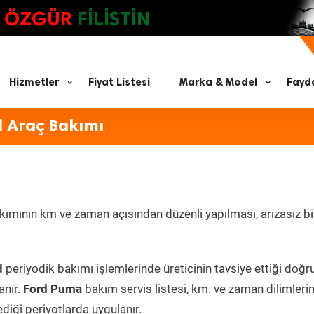
ÖZGÜR
FİLİSTİN
Hizmetler
Fiyat Listesi
Marka & Model
Fayda
d Araç Bakımı
ımının km ve zaman açısından düzenli yapılması, arızasız bi
d
periyodik bakımı işlemlerinde üreticinin tavsiye ettiği doğr
anır.
Ford Puma
bakım servis listesi, km. ve zaman dilimleri
ediği periyotlarda uygulanır.