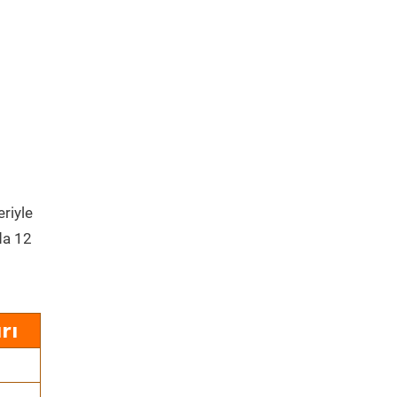
eriyle
da 12
rı