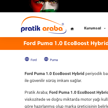
Kurumsal
Ford Puma 1.0 EcoBoost Hybri
Ford
Puma
Ford Puma 1.0 EcoBoost Hybrid
periyodik bak
ile güvenilir sürüş imkanı sağlar.
Pratik Araba;
Ford Puma 1.0 EcoBoost Hybri
viskozitede ve doğru miktarda motor yağı kull
göre hazırlanmış olup marka üreticisinin belirl