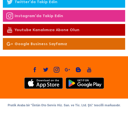
Twitter'da Takip Edin
Instagram'da Takip Edin
Youtube Kanalımıza Abone Olun
Google Business Sayfamız
Pratik Araba bir "Üstün Oto Servis Hiz. San. ve Tic. Ltd. Şti." tescilli markasıdır.