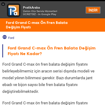
×
PratikAraba
Menü
İNDİR
Üstün Oto Servis Hizmetleri
ÜCRETSİZ - In Google Play
Ford Grand C-max Ön Fren Balata
Değişim Fiyatı
Ford
Ford Grand C-max Ön Fren Balata Değişim
Fiyatı Ne Kadar?
Ford Grand C-max ön fren balata değişim fiyatını
belirleyebilmemiz için aracın serisi dışında modeli ve
model yılının bilinmesi gerekir. Bazı durumlarda jant
ebadı ve bijon sayısı bile fren balata fiyatını
değiştirebilmektedir.
Ford Grand C-max ön fren balata değişim fiyatını