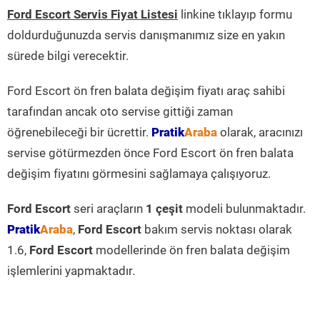
Ford Escort Servis Fiyat Listesi
linkine tıklayıp formu
doldurduğunuzda servis danışmanımız size en yakın
sürede bilgi verecektir.
Ford Escort ön fren balata değişim fiyatı araç sahibi
tarafından ancak oto servise gittiği zaman
öğrenebileceği bir ücrettir.
Pratik
Araba
olarak, aracınızı
servise götürmezden önce Ford Escort ön fren balata
değişim fiyatını görmesini sağlamaya çalışıyoruz.
Ford Escort
seri araçların
1 çeşit
modeli bulunmaktadır.
Pratik
Araba
,
Ford Escort
bakım servis noktası olarak
1.6,
Ford Escort
modellerinde ön fren balata değişim
işlemlerini yapmaktadır.