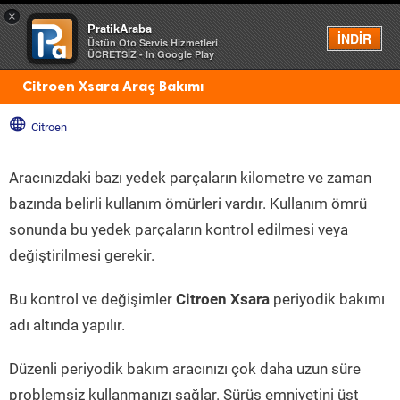
×
PratikAraba
Menü
İNDİR
Üstün Oto Servis Hizmetleri
ÜCRETSİZ - In Google Play
Citroen Xsara Araç Bakımı
Citroen
Aracınızdaki bazı yedek parçaların kilometre ve zaman
bazında belirli kullanım ömürleri vardır. Kullanım ömrü
sonunda bu yedek parçaların kontrol edilmesi veya
değiştirilmesi gerekir.
Bu kontrol ve değişimler
Citroen Xsara
periyodik bakımı
adı altında yapılır.
Düzenli periyodik bakım aracınızı çok daha uzun süre
problemsiz kullanmanızı sağlar. Sürüş emniyetini üst