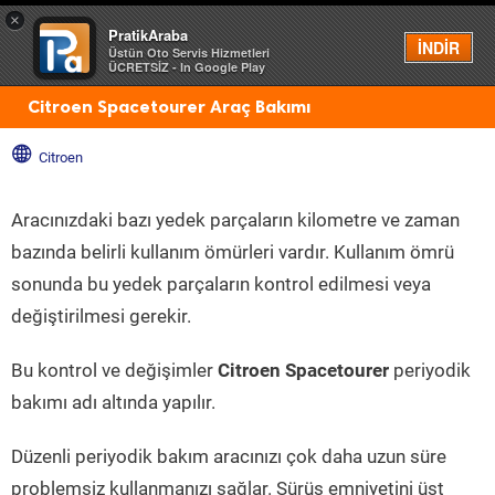
×
PratikAraba
Menü
İNDİR
Üstün Oto Servis Hizmetleri
ÜCRETSİZ - In Google Play
Citroen Spacetourer Araç Bakımı
Citroen
Aracınızdaki bazı yedek parçaların kilometre ve zaman
bazında belirli kullanım ömürleri vardır. Kullanım ömrü
sonunda bu yedek parçaların kontrol edilmesi veya
değiştirilmesi gerekir.
Bu kontrol ve değişimler
Citroen Spacetourer
periyodik
bakımı adı altında yapılır.
Düzenli periyodik bakım aracınızı çok daha uzun süre
problemsiz kullanmanızı sağlar. Sürüş emniyetini üst