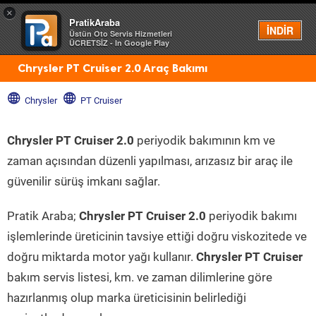
×
PratikAraba
Menü
İNDİR
Üstün Oto Servis Hizmetleri
ÜCRETSİZ - In Google Play
Chrysler PT Cruiser 2.0 Araç Bakımı
Chrysler
PT Cruiser
Chrysler PT Cruiser 2.0
periyodik bakımının km ve
zaman açısından düzenli yapılması, arızasız bir araç ile
güvenilir sürüş imkanı sağlar.
Pratik Araba;
Chrysler PT Cruiser 2.0
periyodik bakımı
işlemlerinde üreticinin tavsiye ettiği doğru viskozitede ve
doğru miktarda motor yağı kullanır.
Chrysler PT Cruiser
bakım servis listesi, km. ve zaman dilimlerine göre
hazırlanmış olup marka üreticisinin belirlediği