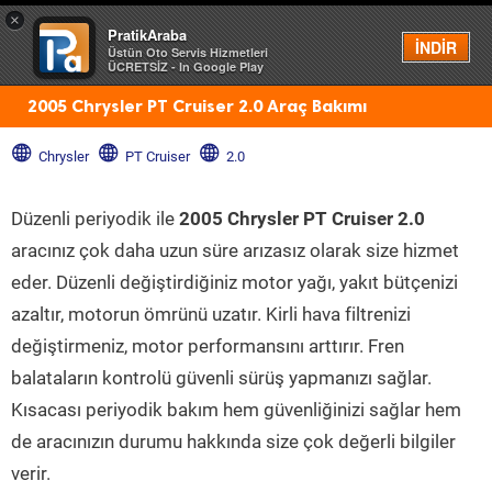
×
PratikAraba
Menü
İNDİR
Üstün Oto Servis Hizmetleri
ÜCRETSİZ - In Google Play
2005 Chrysler PT Cruiser 2.0 Araç Bakımı
Chrysler
PT Cruiser
2.0
Düzenli periyodik ile
2005 Chrysler PT Cruiser 2.0
aracınız çok daha uzun süre arızasız olarak size hizmet
eder. Düzenli değiştirdiğiniz motor yağı, yakıt bütçenizi
azaltır, motorun ömrünü uzatır. Kirli hava filtrenizi
değiştirmeniz, motor performansını arttırır. Fren
balataların kontrolü güvenli sürüş yapmanızı sağlar.
Kısacası periyodik bakım hem güvenliğinizi sağlar hem
de aracınızın durumu hakkında size çok değerli bilgiler
verir.