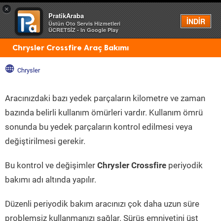
×
PratikAraba
Menü
İNDİR
Üstün Oto Servis Hizmetleri
ÜCRETSİZ - In Google Play
Chrysler Crossfire Araç Bakımı
Chrysler
Aracınızdaki bazı yedek parçaların kilometre ve zaman
bazında belirli kullanım ömürleri vardır. Kullanım ömrü
sonunda bu yedek parçaların kontrol edilmesi veya
değiştirilmesi gerekir.
Bu kontrol ve değişimler
Chrysler Crossfire
periyodik
bakımı adı altında yapılır.
Düzenli periyodik bakım aracınızı çok daha uzun süre
problemsiz kullanmanızı sağlar. Sürüş emniyetini üst