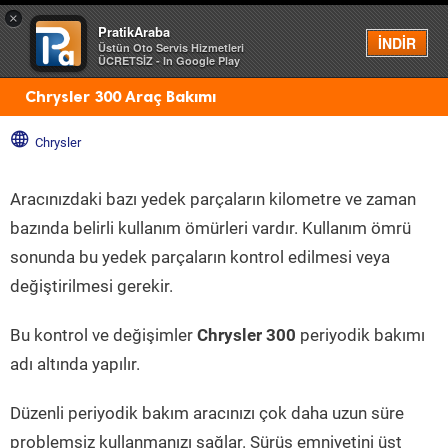
×
PratikAraba
Menü
İNDİR
Üstün Oto Servis Hizmetleri
ÜCRETSİZ - In Google Play
Chrysler 300 Araç Bakımı
Chrysler
Aracınızdaki bazı yedek parçaların kilometre ve zaman
bazında belirli kullanım ömürleri vardır. Kullanım ömrü
sonunda bu yedek parçaların kontrol edilmesi veya
değiştirilmesi gerekir.
Bu kontrol ve değişimler
Chrysler 300
periyodik bakımı
adı altında yapılır.
Düzenli periyodik bakım aracınızı çok daha uzun süre
problemsiz kullanmanızı sağlar. Sürüş emniyetini üst