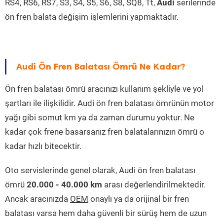
RS4, RS6, RS7, S3, S4, S5, S6, S8, SQ8, Tt,
Audi
serilerinde
ön fren balata değişim işlemlerini yapmaktadır.
Audi Ön Fren Balatası Ömrü Ne Kadar?
Ön fren balatası ömrü aracınızı kullanım şekliyle ve yol
şartları ile ilişkilidir. Audi ön fren balatası ömrünün motor
yağı gibi somut km ya da zaman durumu yoktur. Ne
kadar çok frene basarsanız fren balatalarınızın ömrü o
kadar hızlı bitecektir.
Oto servislerinde genel olarak, Audi ön fren balatası
ömrü
20.000 - 40.000 km
arası değerlendirilmektedir.
Ancak aracınızda
OEM
onaylı ya da orijinal bir fren
balatası varsa hem daha güvenli bir sürüş hem de uzun