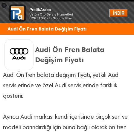
×
PratikAraba
Menü
İNDİR
Üstün Oto Servis Hizmetleri
ÜCRETSİZ - In Google Play
Audi Ön Fren Balata Değişim Fiyatı
Audi Ön Fren Balata
Değişim Fiyatı
Audi Ön fren balata değişim fiyatı, yetkili Audi
servislerinde ve özel Audi servislerinde farklılık
gösterir.
Ayrıca Audi markası kendi içerisinde birçok seri ve
modeli barındırdığı için buna bağlı olarak ön fren