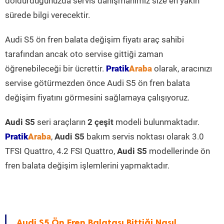
doldurduğunuzda servis danışmanımız size en yakın
sürede bilgi verecektir.
Audi S5 ön fren balata değişim fiyatı araç sahibi
tarafından ancak oto servise gittiği zaman
öğrenebileceği bir ücrettir.
Pratik
Araba
olarak, aracınızı
servise götürmezden önce Audi S5 ön fren balata
değişim fiyatını görmesini sağlamaya çalışıyoruz.
Audi S5
seri araçların
2 çeşit
modeli bulunmaktadır.
Pratik
Araba
,
Audi S5
bakım servis noktası olarak 3.0
TFSI Quattro, 4.2 FSI Quattro,
Audi S5
modellerinde ön
fren balata değişim işlemlerini yapmaktadır.
Audi S5 Ön Fren Balatası Bittiği Nasıl