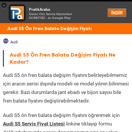
×
PratikAraba
Menü
İNDİR
Üstün Oto Servis Hizmetleri
ÜCRETSİZ - In Google Play
Audi S5 Ön Fren Balata Değişim Fiyatı
Audi
Audi S5 Ön Fren Balata Değişim Fiyatı Ne
Kadar?
Audi S5 ön fren balata değişim fiyatını belirleyebilmemiz
için aracın serisi dışında modeli ve model yılının bilinmesi
gerekir. Bazı durumlarda jant ebadı ve bijon sayısı bile
fren balata fiyatını değiştirebilmektedir.
Audi S5 ön fren balata değişim fiyatını öğrenmek için
Audi S5 Servis Fiyat Listesi
linkine tıklayıp formu