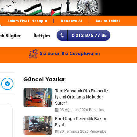
Bakım Fiyatı Hesapla
Randevu Al
Bakım Takibi
0 212 875 77 85
lı Bilgiler
İletişim
Siz Sorun Biz Cevaplayalım
Güncel Yazılar
Tam Kapsamlı Oto Ekspertiz
İşlemi Ortalama Ne kadar
Sürer?
03 Ağustos 2026 Pazartesi
Ford Kuga Periyodik Bakım
Fiyatı
30 Temmuz 2026 Perşembe