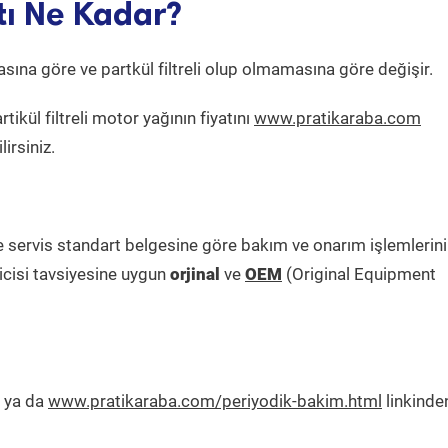
tı Ne Kadar?
sına göre ve partkül filtreli olup olmamasına göre değişir.
ikül filtreli motor yağının fiyatını
www.pratikaraba.com
irsiniz.
e servis standart belgesine göre bakım ve onarım işlemlerini
icisi tavsiyesine uygun
orjinal
ve
OEM
(Original Equipment
r ya da
www.pratikaraba.com/periyodik-bakim.html
linkinde