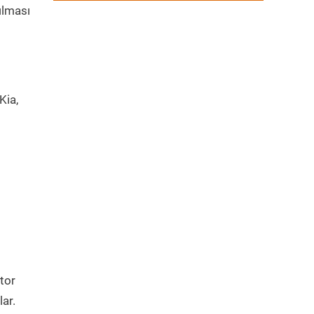
ılması
Kia,
tor
ar.