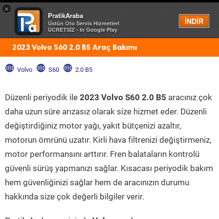
×
PratikAraba
Menü
İNDİR
Üstün Oto Servis Hizmetleri
ÜCRETSİZ - In Google Play
2023 Volvo S60 2.0 B5 Araç Bakımı
Volvo
S60
2.0 B5
Düzenli periyodik ile
2023 Volvo S60 2.0 B5
aracınız çok
daha uzun süre arızasız olarak size hizmet eder. Düzenli
değiştirdiğiniz motor yağı, yakıt bütçenizi azaltır,
motorun ömrünü uzatır. Kirli hava filtrenizi değiştirmeniz,
motor performansını arttırır. Fren balataların kontrolü
güvenli sürüş yapmanızı sağlar. Kısacası periyodik bakım
hem güvenliğinizi sağlar hem de aracınızın durumu
hakkında size çok değerli bilgiler verir.