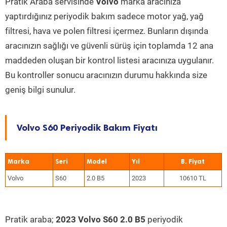
Pratik Araba servisinde
Volvo
marka aracınıza
yaptırdığınız periyodik bakım sadece motor yağ, yağ
filtresi, hava ve polen filtresi içermez. Bunların dışında
aracınızın sağlığı ve güvenli sürüş için toplamda 12 ana
maddeden oluşan bir kontrol listesi aracınıza uygulanır.
Bu kontroller sonucu aracınızın durumu hakkında size
geniş bilgi sunulur.
Volvo S60 Periyodik Bakım Fiyatı
Marka
Seri
Model
Yıl
Volvo
S60
2.0 B5
2023
10610 TL
Pratik araba;
2023 Volvo S60 2.0 B5
periyodik