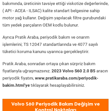
bakımında, üreticinin tavsiye ettiği viskotize değerlerinde,
( API - ACEA - ILSAC) kalite standart belgesine sahip
motor yağ kullanır. Değişim yapılacak filtre gurubundaki
tüm yedek parçaların OEM kodlu bulunur.
Ayrıca Pratik Araba, periyodik bakım ve onarım
işlemlerini; TS 12047 standartlarında ve 4077 sayılı
tüketici koruma kanunu uyarınca gerçekleştirir.
Pratik Araba, sonradan ortaya çıkan sürpriz bakım
fiyatlarıyla uğraşmazsınız.
2023 Volvo S60 2.0 B5
aracın
periyodik fiyatını,
www.pratikaraba.com/periyodik-
bakim.html'ye
tıklayarak hesaplayabilirsiniz.
Volvo S60 Periyodik Bakım Değişim ve
Kontrol Noktaları