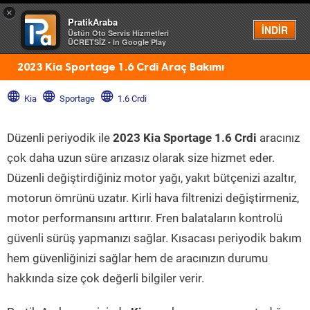
×
PratikAraba
Menü
İNDİR
Üstün Oto Servis Hizmetleri
ÜCRETSİZ - In Google Play
2023 Kia Sportage 1.6 Crdi Araç Bakımı
Kia
Sportage
1.6 Crdi
Düzenli periyodik ile
2023 Kia Sportage 1.6 Crdi
aracınız
çok daha uzun süre arızasız olarak size hizmet eder.
Düzenli değiştirdiğiniz motor yağı, yakıt bütçenizi azaltır,
motorun ömrünü uzatır. Kirli hava filtrenizi değiştirmeniz,
motor performansını arttırır. Fren balataların kontrolü
güvenli sürüş yapmanızı sağlar. Kısacası periyodik bakım
hem güvenliğinizi sağlar hem de aracınızın durumu
hakkında size çok değerli bilgiler verir.