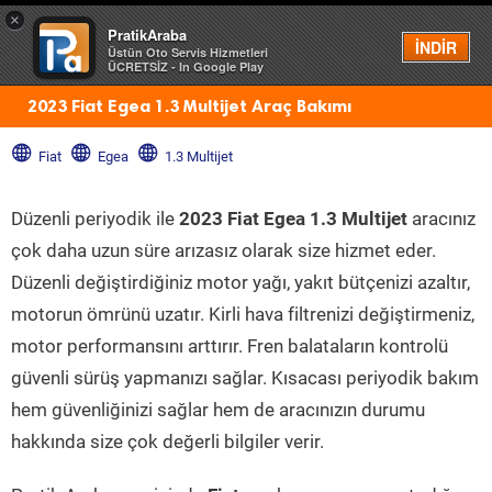
×
PratikAraba
Menü
İNDİR
Üstün Oto Servis Hizmetleri
ÜCRETSİZ - In Google Play
2023 Fiat Egea 1.3 Multijet Araç Bakımı
Fiat
Egea
1.3 Multijet
Düzenli periyodik ile
2023 Fiat Egea 1.3 Multijet
aracınız
çok daha uzun süre arızasız olarak size hizmet eder.
Düzenli değiştirdiğiniz motor yağı, yakıt bütçenizi azaltır,
motorun ömrünü uzatır. Kirli hava filtrenizi değiştirmeniz,
motor performansını arttırır. Fren balataların kontrolü
güvenli sürüş yapmanızı sağlar. Kısacası periyodik bakım
hem güvenliğinizi sağlar hem de aracınızın durumu
hakkında size çok değerli bilgiler verir.