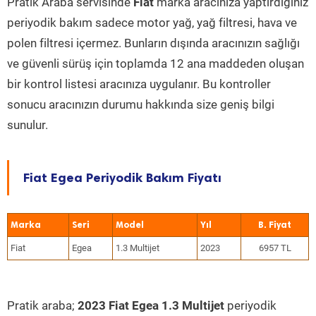
Pratik Araba servisinde
Fiat
marka aracınıza yaptırdığınız
periyodik bakım sadece motor yağ, yağ filtresi, hava ve
polen filtresi içermez. Bunların dışında aracınızın sağlığı
ve güvenli sürüş için toplamda 12 ana maddeden oluşan
bir kontrol listesi aracınıza uygulanır. Bu kontroller
sonucu aracınızın durumu hakkında size geniş bilgi
sunulur.
Fiat Egea Periyodik Bakım Fiyatı
Marka
Seri
Model
Yıl
Fiat
Egea
1.3 Multijet
2023
6957 TL
Pratik araba;
2023 Fiat Egea 1.3 Multijet
periyodik